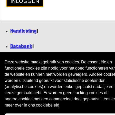
Handleiding
|
Databank
|
Deze website maakt gebruik van cookies. De essentiële en
Nieuws
|
functionele cookies zijn nodig voor het goed functioneren va
de website en kunnen niet worden geweigerd. Andere cooki
Contact
worden uitsluitend gebruikt voor statistische doeleinden
(analytische cookies) en worden enkel geplaatst nadat je ee
© Stad Genk
keuze gemaakt hebt. Er worden geen tracking cookies of
andere cookies met een commercieel doel geplaatst. Lees er
Privacy
(opent in een nieuw venster)
|
meer over in ons
cookiebeleid
Disclaimer
(opent in een nieuw venster)
|
Cookiebeleid
(opent in een nieuw venster)
|