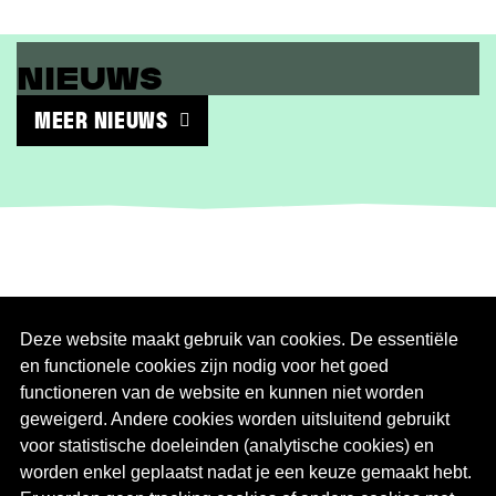
NIEUWS
GENK IN CIJFERS IN EEN NIEUW
KLEEDJE!
MEER NIEUWS
Handleiding
|
Deze website maakt gebruik van cookies. De essentiële
en functionele cookies zijn nodig voor het goed
Databank
|
functioneren van de website en kunnen niet worden
geweigerd. Andere cookies worden uitsluitend gebruikt
Nieuws
|
voor statistische doeleinden (analytische cookies) en
worden enkel geplaatst nadat je een keuze gemaakt hebt.