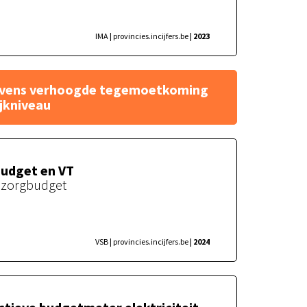
IMA | provincies.incijfers.be
| 2023
vens verhoogde tegemoetkoming
emoetkoming op wijkniveau
jkniveau
udget en VT
t zorgbudget
VSB | provincies.incijfers.be
| 2024