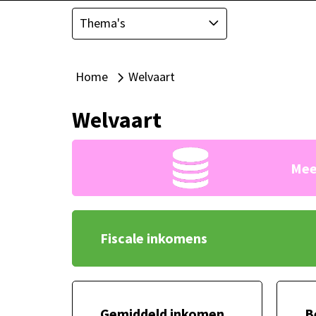
Thema's
Home
Welvaart
Alle thema's
Welvaart
Mee
Fiscale inkomens
Gemiddeld inkomen
B