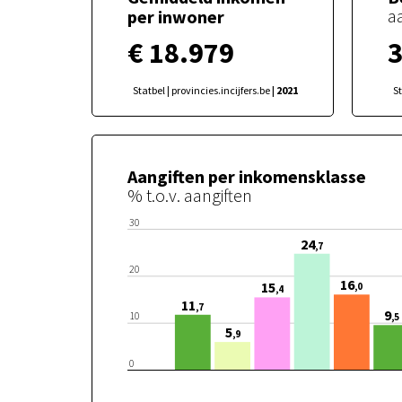
a
per inwoner
€ 18.979
3
Statbel | provincies.incijfers.be
| 2021
St
Aangiften per inkomensklasse
% t.o.v. aangiften
30
24
,7
20
16
15
,0
,4
11
,7
9
10
,5
5
,9
0