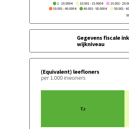
1 - 10.000 €
10.001 - 15.000 €
15.001 - 20.0
30.001 - 40.000 €
40.001 - 50.000 €
50.001 - 6
>75.000 €
St
Gegevens fiscale i
Gegevens fiscale inkomens op wijkniveau
wijkniveau
(Equivalent) leefloners
per 1.000 inwoners
7
,3