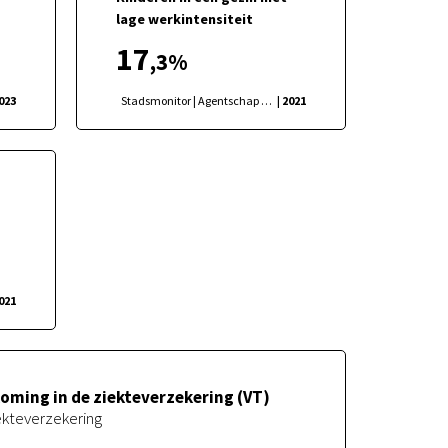
n
lage werkintensiteit
17
,3
%
2023
Stadsmonitor | Agentschap Binnenlands Bestuur
| 2021
2021
ming in de ziekteverzekering (VT)
iekteverzekering