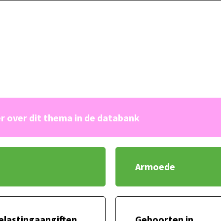
r over dit thema in de databank
Armoede
elastingaangiften
Geboorten in