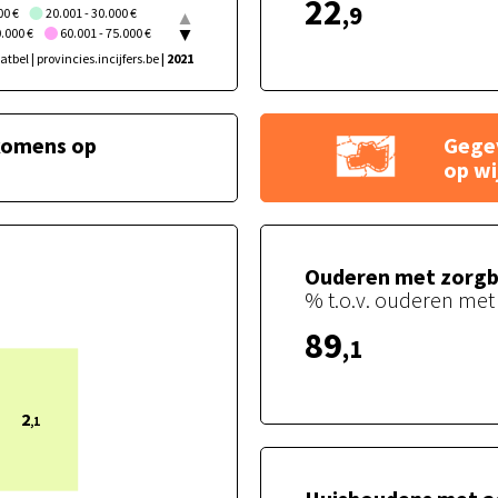
22
,9
00 €
20.001 - 30.000 €
0.000 €
60.001 - 75.000 €
atbel | provincies.incijfers.be
| 2021
nkomens op
Gege
Gegevens verhoogde teg
op wi
Ouderen met zorgb
% t.o.v. ouderen me
89
,1
2
,1