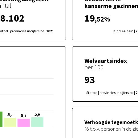
antal
kansarme gezinne
8.102
19
,52
%
atbel | provincies.incijfers.be
| 2021
Kind & Gezin
| 
Welvaartsindex
per 100
93
Statbel | provincies.incijfers.be
| 
5
5
5
,9
,7
,1
Verhoogde tegemoetko
% t.o.v. personen in de z