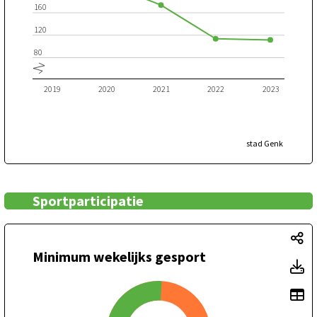
160
120
80
2019
2020
2021
2022
2023
stad Genk
Sportparticipatie
Mi
Minimum wekelijks gesport
Mi
To