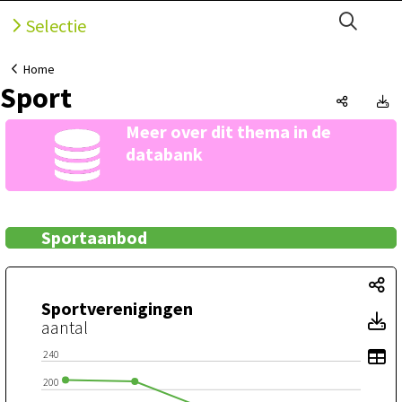
Open 
Selectie
Home
Sport
Sport, O
S
Meer over dit thema in de
databank
Sportaanbod
Sp
Sportverenigingen
S
aantal
To
240
200