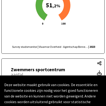
51
,2%
0
100
Survey stadsmonitor | Vlaamse Overheid - Agentschap Binnenlands Bestuur, Statistiek Vlaanderen
| 2023
Zw
Zwemmers sportcentrum
Z
aantal
229.052
To
Deze website maakt gebruik van cookies. De essentiële en
stad Genk
| 2023
functionele cookies zijn nodig voor het goed functioneren
van de website en kunnen niet worden geweigerd. Andere
cookies worden uitsluitend gebruikt voor statistische
Sp