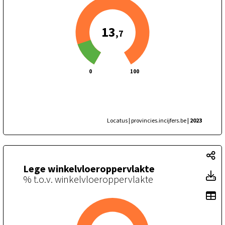
13
,7
0
100
Locatus | provincies.incijfers.be
| 2023
Le
Lege winkelvloeroppervlakte
Le
% t.o.v. winkelvloeroppervlakte
To