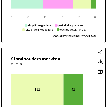
0
20
40
60
80
100
dagelijkse goederen
periodieke goederen
uitzonderlijke goederen
overige detailhandel
Locatus | provincies.incijfers.be
| 2023
St
Standhouders markten
S
aantal
To
111
41