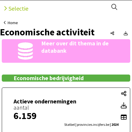
Open 
Selectie
Home
Economische activiteit
Economis
E
Meer over dit thema in de
databank
Economische bedrijvigheid
Ac
Actieve ondernemingen
A
aantal
6.159
To
Statbel | provincies.incijfers.be
| 2024