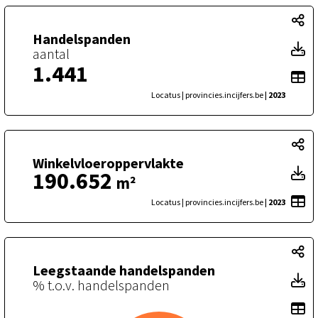
Ha
Handelspanden
H
aantal
1.441
To
Locatus | provincies.incijfers.be
| 2023
Wi
Winkelvloeroppervlakte
W
190.652
m²
To
Locatus | provincies.incijfers.be
| 2023
Le
Leegstaande handelspanden
L
% t.o.v. handelspanden
To