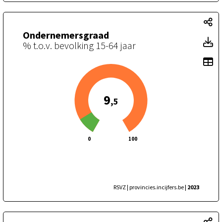
On
Ondernemersgraad
O
% t.o.v. bevolking 15-64 jaar
To
9
,5
0
100
RSVZ | provincies.incijfers.be
| 2023
Ne