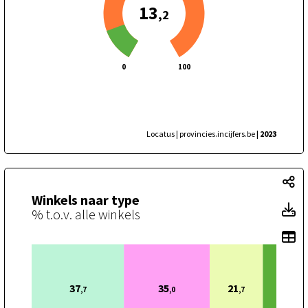
13
,2
0
100
Locatus | provincies.incijfers.be
| 2023
Wi
Winkels naar type
Wi
% t.o.v. alle winkels
To
37
35
21
,7
,0
,7