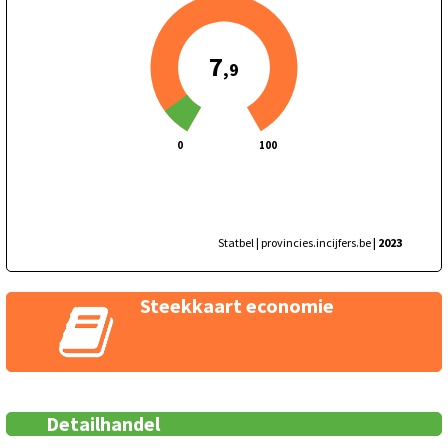
7
,9
0
100
Statbel | provincies.incijfers.be
| 2023
Steekkaart economie
Detailhandel