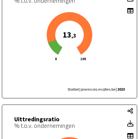
% t.o.v. ondernemingen
To
13
,3
0
100
Statbel | provincies.incijfers.be
| 2023
Ui
Uittredingsratio
Ui
% t.o.v. ondernemingen
To