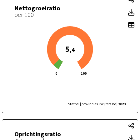
Nettogroeiratio
Ne
per 100
To
5
,4
0
100
Statbel | provincies.incijfers.be
| 2023
Op
Oprichtingsratio
Op