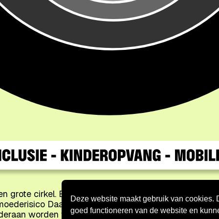
 grote cirkel. Binnenin drie kleinere cirkels: - Binne
Deze website maakt gebruik van cookies. De
ederisico Daaromheen de totale Genkse bevolking. Link
goed functioneren van de website en kunn
deraan worden thema's genoemd: digitale inclusie, kinde