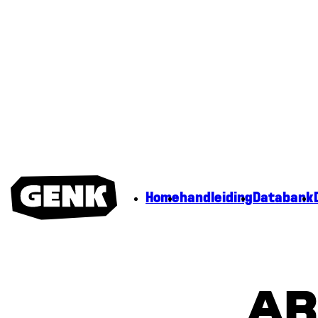
Home
handleiding
Databank
AR