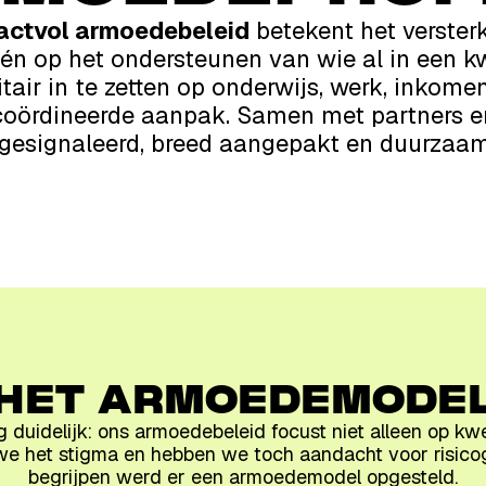
actvol armoedebeleid
betekent het verster
n op het ondersteunen van wie al in een kwe
tair in te zetten op onderwijs, werk, inkomen
coördineerde aanpak. Samen met partners 
g gesignaleerd, breed aangepakt en duurzaam
HET ARMOEDEMODE
 duidelijk: ons armoedebeleid focust niet alleen op kw
we het stigma en hebben we toch aandacht voor risico
begrijpen werd er een armoedemodel opgesteld.