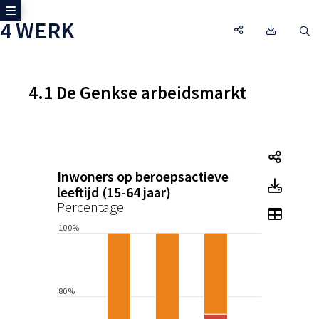
Toon zijmenu
4 WERK
4 WERK, Open d
Omgeving
O
4.1 De Genkse arbeidsmarkt
Tegel
Inwoners op beroepsactieve
Tegel
leeftijd (15-64 jaar)
Percentage
Toon 