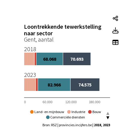
Loont
Loontrekkende tewerkstelling
Loont
naar sector
Gent, aantal
Toon t
2018
68.068
70.693
2023
82.966
74.575
0
60.000
120.000
180.000
Land- en mijnbouw
Industrie
Bouw
Commerciële diensten
Niet-commerciële diensten
Bron: RSZ | provincies.incijfers.be
| 2018, 2023