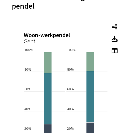
pendel
Tegel
Woon-werkpendel
Tegel
Gent
Toon 