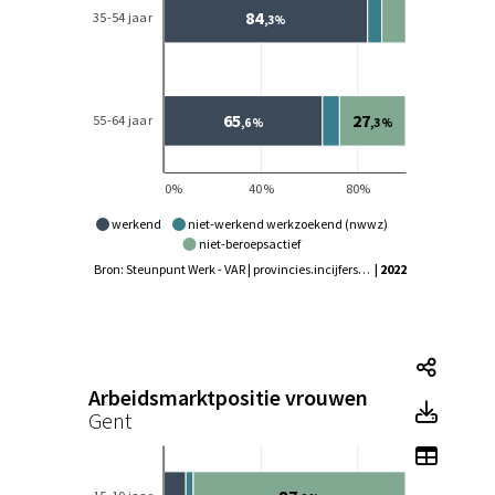
werkend
niet-werkend werkzoekend (nwwz)
niet-beroepsactief
Bron: Steunpunt Werk - VAR | provincies.incijfers.be
| 2022
Tegel
Arbeidsmarktpositie vrouwen
Tegel
Gent
Toon 