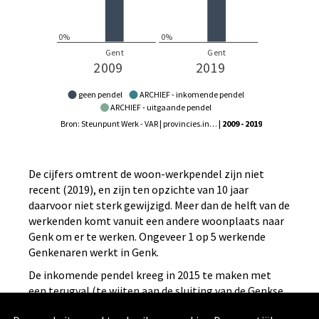
geen pendel
ARCHIEF - inkomende pendel
ARCHIEF - uitgaande pendel
Bron: Steunpunt Werk - VAR | provincies.incijfers.be
| 2009 - 2019
De cijfers omtrent de woon-werkpendel zijn niet
recent (2019), en zijn ten opzichte van 10 jaar
daarvoor niet sterk gewijzigd. Meer dan de helft van de
werkenden komt vanuit een andere woonplaats naar
Genk om er te werken. Ongeveer 1 op 5 werkende
Genkenaren werkt in Genk.
De inkomende pendel kreeg in 2015 te maken met
een terugval (te wijten aan de sluiting van de Genkse
vestiging van de Fordfabriek) maar zit intussen bijna