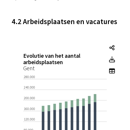
4.2 Arbeidsplaatsen en vacatures
Evolut
Evolutie van het aantal
Evolu
arbeidsplaatsen
Gent
Toon t
280.000
240.000
200.000
160.000
120.000
80.000