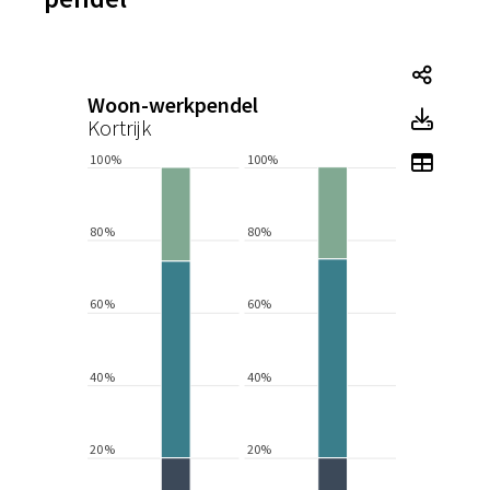
Tegel
Woon-werkpendel
Tegel
Kortrijk
Toon 