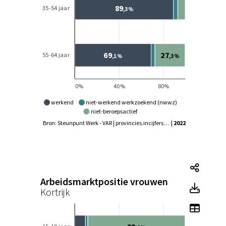
werkend
niet-werkend werkzoekend (nwwz)
niet-beroepsactief
Bron: Steunpunt Werk - VAR | provincies.incijfers.be
| 2022
Tegel
Arbeidsmarktpositie vrouwen
Tegel
Kortrijk
Toon 