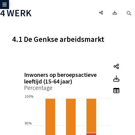
Toon zijmenu
4 WERK
4 WERK, Open d
Omgeving
O
4.1 De Genkse arbeidsmarkt
Tegel
Inwoners op beroepsactieve
Tegel
leeftijd (15-64 jaar)
Percentage
Toon 