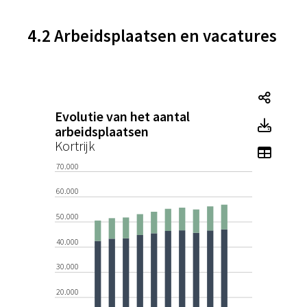
4.2 Arbeidsplaatsen en vacatures
Evolut
Evolutie van het aantal
Evolu
arbeidsplaatsen
Kortrijk
Toon t
70.000
60.000
50.000
40.000
30.000
20.000