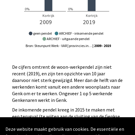
geen pendel
ARCHIEF - inkomende pendel
ARCHIEF - uitgaande pendel
Bron: Steunpunt Werk - VAR | provincies.incijfers.be
| 2009 - 2019
De cijfers omtrent de woon-werkpendel zijn niet
recent (2019), en zijn ten opzichte van 10 jaar
daarvoor niet sterk gewijzigd. Meer dan de helft van de
werkenden komt vanuit een andere woonplaats naar
Genk om er te werken. Ongeveer 1 op 5 werkende
Genkenaren werkt in Genk.
De inkomende pendel kreeg in 2015 te maken met
een terugval (te wijten aan de sluiting van de Genkse
vestiging van de Fordfabriek) maar zit intussen bijna
Deze website maakt gebruik van cookies. De essentiële en
weer op het niveau van 2014. De uitgaande pendel