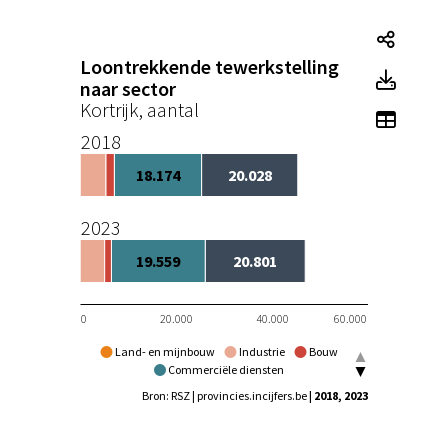
Loont
Loontrekkende tewerkstelling
Loont
naar sector
Kortrijk, aantal
Toon t
2018
18.174
20.028
2023
19.559
20.801
0
20.000
40.000
60.000
Land- en mijnbouw
Industrie
Bouw
Commerciële diensten
Niet-commerciële diensten
Bron: RSZ | provincies.incijfers.be
| 2018, 2023