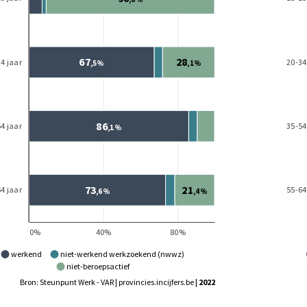
werkend
niet-werkend werkzoekend (nwwz)
niet-beroepsactief
Bron: Steunpunt Werk - VAR | provincies.incijfers.be
| 2022