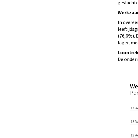
geslacht
Werkzaam
In overee
leeftijds
(76,6%). 
lager, m
Loontre
De ondern
We
Pe