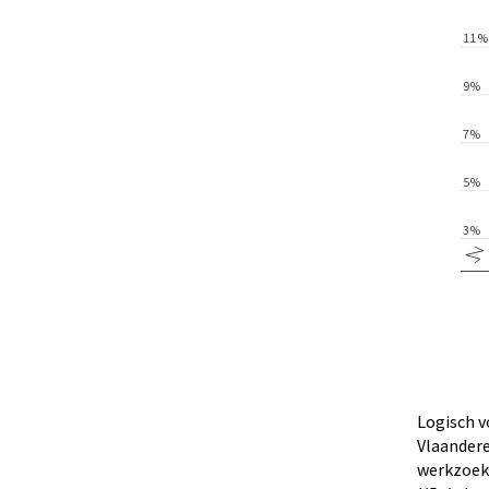
Logisch v
Vlaandere
werkzoeke