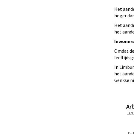
Het aande
hoger dan
Het aande
het aande
Inwoners 
Omdat de 
leeftijds
In Limbur
het aande
Genkse ni
Ar
Le