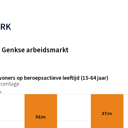
ERK
e Genkse arbeidsmarkt
oners op beroepsactieve leeftijd (15-64 jaar)
rcentage