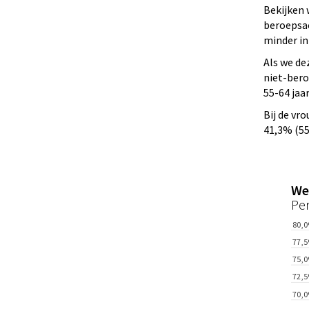
Bekijken 
beroepsac
minder in
Als we de
niet-bero
55-64 jaa
Bij de vr
41,3% (55-
We
Pe