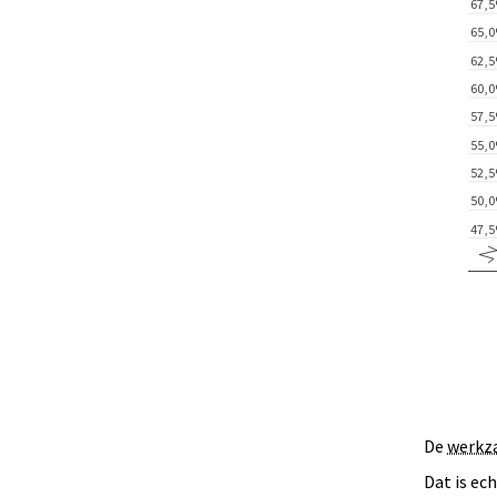
De
werkz
Dat is ec