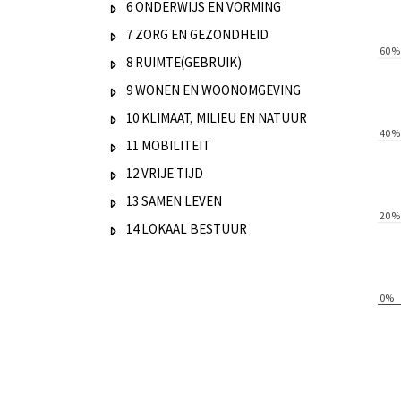
6 ONDERWIJS EN VORMING
Toon onderliggende thema's 6 ONDERWIJS EN VO
7 ZORG EN GEZONDHEID
Toon onderliggende thema's 7 ZORG EN GEZOND
8 RUIMTE(GEBRUIK)
Toon onderliggende thema's 8 RUIMTE(GEBRUIK)
9 WONEN EN WOONOMGEVING
Toon onderliggende thema's 9 WONEN EN WOON
10 KLIMAAT, MILIEU EN NATUUR
Toon onderliggende thema's 10 KLIMAAT, MILIEU
11 MOBILITEIT
Toon onderliggende thema's 11 MOBILITEIT
12 VRIJE TIJD
Toon onderliggende thema's 12 VRIJE TIJD
13 SAMEN LEVEN
Toon onderliggende thema's 13 SAMEN LEVEN
14 LOKAAL BESTUUR
Toon onderliggende thema's 14 LOKAAL BESTUUR