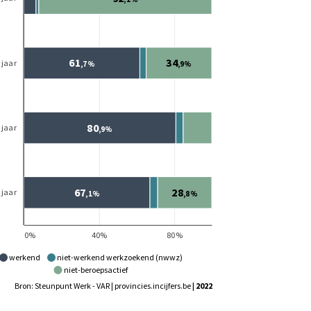
werkend
niet-werkend werkzoekend (nwwz)
niet-beroepsactief
Bron: Steunpunt Werk - VAR | provincies.incijfers.be
| 2022