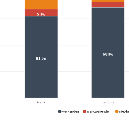
RMING
HEID
OMGEVING
 EN NATUUR
werkenden
werkzoekenden
niet-b