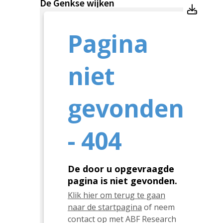
De Genkse wijken
De Ge