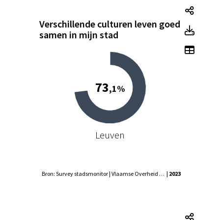
Versch
Verschillende culturen leven goed
Versc
samen in mijn stad
Toon t
73
,1%
Leuven
Bron: Survey stadsmonitor | Vlaamse Overheid - Agentschap Binnenlands Bestuur, Statistiek Vlaanderen
| 2023
Een ni