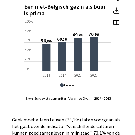
Een niet-Belgisch gezin als buur
Een ni
is prima
Toon t
100%
80%
70
69
,7%
,7%
60
,2%
56
60%
,8%
40%
20%
0%
2014
2017
2020
2023
Leuven
Bron: Survey stadsmonitor | Vlaamse Overheid - Agentschap Binnenlands Bestuur, Statistiek Vlaanderen
| 2014 - 2023
Genk moet alleen Leuven (73,1%) laten voorgaan als
het gaat over de indicator "verschillende culturen
kunnen goed samenleven in mijn stad": 73,1% van de