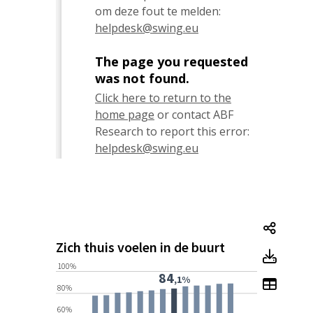
Zich t
Zich thuis voelen in de buurt
Zich t
100%
84
,1%
Toon t
80%
60%