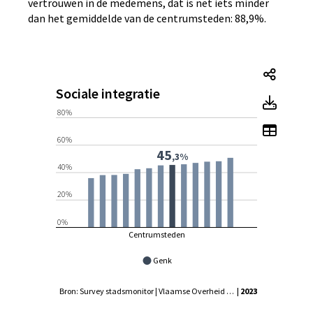
vertrouwen in de medemens, dat is net iets minder
dan het gemiddelde van de centrumsteden: 88,9%.
Social
Sociale integratie
Socia
80%
Toon t
60%
45
,3%
40%
20%
0%
Centrumsteden
Genk
Bron: Survey stadsmonitor | Vlaamse Overheid - Agentschap Binnenlands Bestuur, Statistiek Vlaanderen
| 2023