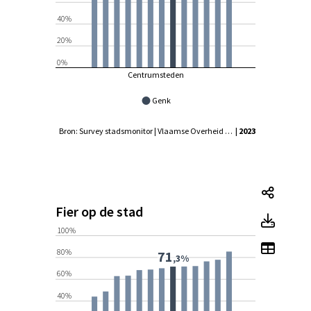
40%
20%
0%
Centrumsteden
Genk
Bron: Survey stadsmonitor | Vlaamse Overheid - Agentschap Binnenlands Bestuur, Statistiek Vlaanderen
| 2023
Fier o
Fier op de stad
Fier 
100%
Toon t
80%
71
,3%
60%
40%