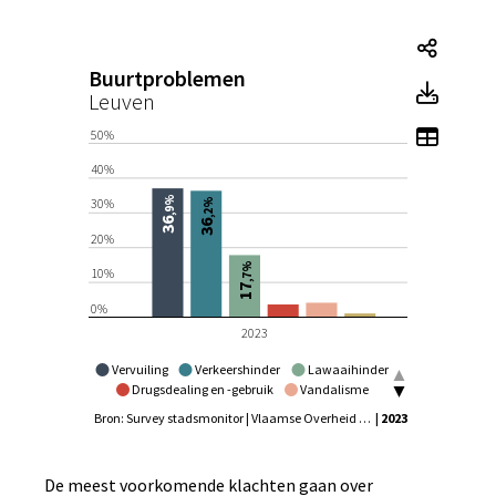
Buurt
Buurtproblemen
Buurt
Leuven
Toon 
50%
40%
,9%
30%
,2%
36
36
20%
,7%
10%
17
0%
2023
Vervuiling
Verkeershinder
Lawaaihinder
Drugsdealing en -gebruik
Vandalisme
Lastig gevallen worden op straat
Bron: Survey stadsmonitor | Vlaamse Overheid - Agentschap Binnenlands Bestuur, Statistiek Vlaanderen
| 2023
De meest voorkomende klachten gaan over