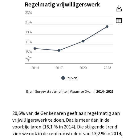
Regelmatig vrijwilligerswerk
Regel
23%
Toon t
21%
19%
17%
15%
2014
2017
2020
2023
Leuven
Bron: Survey stadsmonitor | Vlaamse Overheid - Agentschap Binnenlands Bestuur, Statistiek Vlaanderen
| 2014 - 2023
20,6% van de Genkenaren geeft aan regelmatig aan
vrijwilligerswerk te doen. Dat is meer dan in de
voorbije jaren (16,1 % in 2014). Die stijgende trend
zien we ook in de centrumsteden: van 13,2 % in 2014,