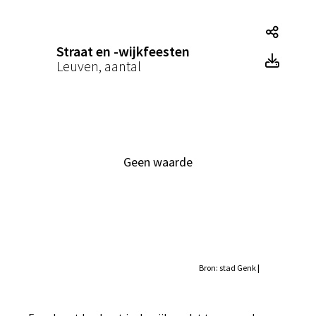
Straat
Straat en -wijkfeesten
Straa
Leuven, aantal
Geen waarde
Bron: stad Genk
|