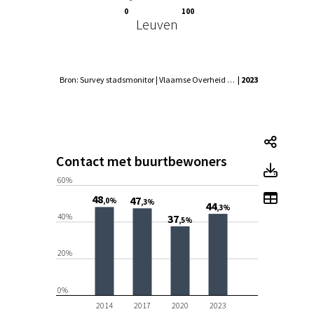
0
100
Leuven
Bron: Survey stadsmonitor | Vlaamse Overheid - Agentschap Binnenlands Bestuur, Statistiek Vlaanderen
| 2023
Conta
Contact met buurtbewoners
Conta
60%
Toon 
48
47
,0%
,3%
44
,3%
40%
37
,5%
20%
0%
2014
2017
2020
2023