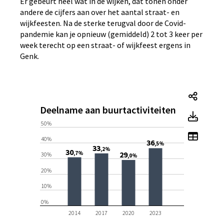
Er gebeurt heel wat in de wijken, dat tonen onder
andere de cijfers aan over het aantal straat- en
wijkfeesten. Na de sterke terugval door de Covid-
pandemie kan je opnieuw (gemiddeld) 2 tot 3 keer per
week terecht op een straat- of wijkfeest ergens in
Genk.
Deeln
Deelname aan buurtactiviteiten
Deeln
50%
Toon t
40%
36
,5%
33
,2%
30
,7%
29
30%
,0%
20%
10%
0%
2014
2017
2020
2023