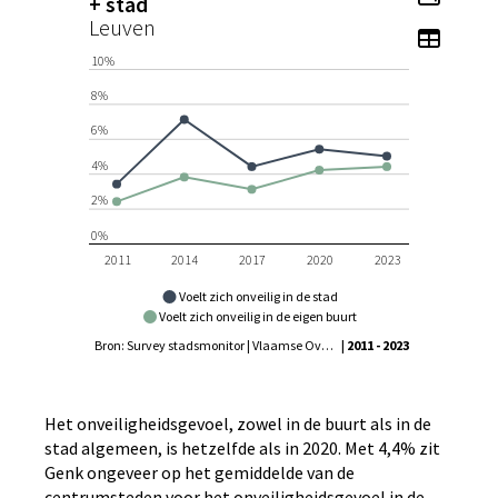
+ stad
Leuven
Toon t
10%
8%
6%
4%
2%
0%
2011
2014
2017
2020
2023
Voelt zich onveilig in de stad
Voelt zich onveilig in de eigen buurt
Bron: Survey stadsmonitor | Vlaamse Overheid - Agentschap Binnenlands Bestuur, Statistiek Vlaanderen
| 2011 - 2023
Het onveiligheidsgevoel, zowel in de buurt als in de
stad algemeen, is hetzelfde als in 2020. Met 4,4% zit
Genk ongeveer op het gemiddelde van de
centrumsteden voor het onveiligheidsgevoel in de