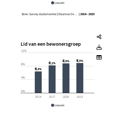
Leuven
Bron: Survey stadsmonitor | Vlaamse Overheid - Agentschap Binnenlands Bestuur, Statistiek Vlaanderen
| 2014 - 2023
Lid v
Lid van een bewonersgroep
Lid v
12%
Toon 
8
8
,9%
,8%
8
,2%
8%
6
,4%
4%
0%
2014
2017
2020
2023
Leuven