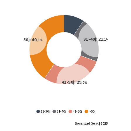
18-30j
31-40j
41-50j
>50j
Bron: stad Genk
| 2023