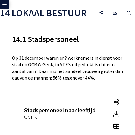
Toon zijmenu
14 LOKAAL BESTUUR
14 LOKAAL BEST
Omgeving
O
14.1 Stadspersoneel
Op 31 december waren er ? werknemers in dienst voor
stad en OCMW Genk, in VTE’s uitgedrukt is dat een
aantal van ?. Daarin is het aandeel vrouwen groter dan
dat van de mannen: 56% tegenover 44%.
Tegel
Stadspersoneel naar leeftijd
Tegel
Genk
Toon 