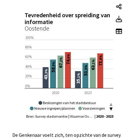
Tevred
Tevredenheid over spreiding van
Tevre
informatie
Oostende
Toon t
100%
80%
,6%
60%
,8%
,2%
,1%
74
71
,9%
67
40%
,9%
63
58
,3%
51
,1%
20%
43
35
0%
2020
2023
Beslissingen van het stadsbestuur
Nieuwe ingrepen/plannen
Voorzieningen
Activiteiten
Bron: Survey stadsmonitor | Vlaamse Overheid - Agentschap Binnenlands Bestuur, Statistiek Vlaanderen
| 2020 - 2023
De Genkenaar voelt zich, ten opzichte van de survey