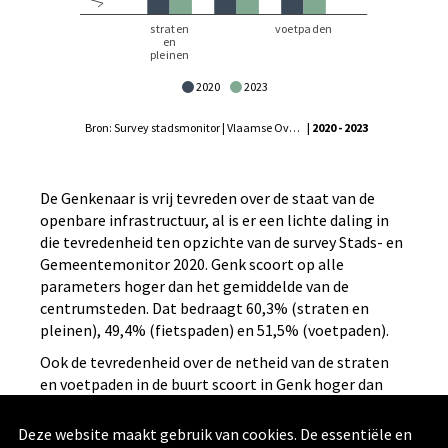
2020
2023
Bron: Survey stadsmonitor | Vlaamse Overheid - Agentschap Binnenlands Bestuur, Statistiek Vlaanderen
| 2020 - 2023
De Genkenaar is vrij tevreden over de staat van de
openbare infrastructuur, al is er een lichte daling in
die tevredenheid ten opzichte van de survey Stads- en
Gemeentemonitor 2020. Genk scoort op alle
parameters hoger dan het gemiddelde van de
centrumsteden. Dat bedraagt 60,3% (straten en
pleinen), 49,4% (fietspaden) en 51,5% (voetpaden).
Ook de tevredenheid over de netheid van de straten
en voetpaden in de buurt scoort in Genk hoger dan
het gemiddelde van de centrumsteden (61,7%
tegenover 60,0%). Opvallend is wel dat deze
Deze website maakt gebruik van cookies. De essentiële en