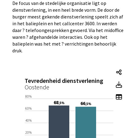
De focus van de stedelijke organisatie ligt op
dienstverlening, in een heel brede vorm. De door de
burger meest gekende dienstverlening speelt zich af
in het balieplein en het callcenter 3600. In werden
daar ? telefoongesprekken gevoerd. Via het midoffice
waren ? afgehandelde interacties. Ook op het
balieplein was het met ? verrichtingen behoorlijk
druk.
Tevre
Tevredenheid dienstverlening
Tevre
Oostende
Toon t
80%
68
66
,5%
,5%
60%
40%
20%