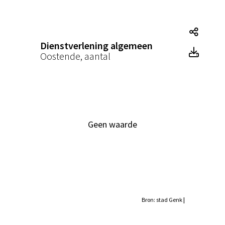
Diens
Dienstverlening algemeen
Diens
Oostende, aantal
Geen waarde
Bron: stad Genk
|