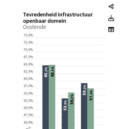
Tegel
Tevredenheid infrastructuur
Tegel
openbaar domein
Oostende
Toon 