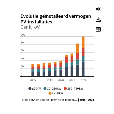
Evolut
Evolutie geïnstalleerd vermogen
Evolu
PV-installaties
Genk, kW
Toon t
100
80
60
40
20
0
2015
2018
2020
2022
2024
≤10kW
10 - 250 kW
250 - 750 kW
>750 kW
Bron: VEKA en Fluvius | provincies.incijfers.be
| 2015 - 2024