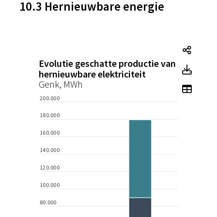
10.3 Hernieuwbare energie
Tegel
Evolutie geschatte productie van
Tegel
hernieuwbare elektriciteit
Genk, MWh
Toon 