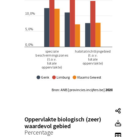
Genk
Limburg
Vlaams Gewest
Bron: ANB | provincies.incijfers.be
| 2020
Tegel
Oppervlakte biologisch (zeer)
Tegel
waardevol gebied
Percentage
Toon 