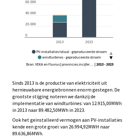
PV-installaties totaal - geproduceerde stroom
windturbines - geproduceerde stroom
waterkracht - geproduceerde stroom
Bron: VEKA en Fluvius | provincies.incijfers.be, VEKA, Fluvius en Elia | provincies.incijfers.be, VEKA | provincies.incijfers.be
| 2013 - 2023
WKK - geproduceerde groene stroom
overige installaties - geproduceerde groene stroom
Sinds 2013 is de productie van elektriciteit uit
hernieuwbare energiebronnen enorm gestegen. De
grootste stijging noteren we dankzij de
implementatie van windturbines: van 12.915,00MWh
in 2013 naar 89.482,50MWh in 2023.
Ook het geïnstalleerd vermogen aan PV-installaties
kende een grote groei: van 26.994,92MWH naar
89.636,86MWh.