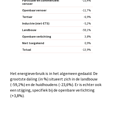
Particulier en commercieel
-15,4%
vervoer
Openbaar vervoer
-11,7%
Tertiair
-6,9%
Industrie (niet-ETS)
-5,2%
Landbouw
-59,1%
Openbare verlichting
3,8%
Niet toegekend
0,9%
Totaal
-13,9%
Het energieverbruik is in het algemeen gedaald. De
grootste daling (in %) situeert zich in de landbouw
(-59,1%) en de huidhoudens (-23,6%). Er is echter ook
een stijging, specifiek bij de openbare verlichting
(+3,8%).