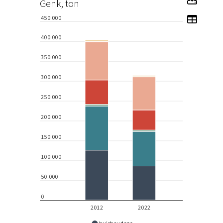
Genk, ton
Toon 