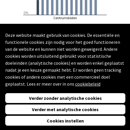
0%
Centrumsteden
Genk
Deze website maakt gebruik van cookies. De essentiële en
Bron: Survey stadsmonitor | Vlaamse Overheid - Agentschap Binnenlands Bestuur, Statistiek Vlaanderen
| 2023
functionele cookies zijn nodig voor het goed functioneren
van de website en kunnen niet worden geweigerd. Andere
cookies worden uitsluitend gebruikt voor statistische
doeleinden (analytische cookies) en worden enkel geplaatst
nadat je een keuze gemaakt hebt. Er worden geen tracking
cookies of andere cookies met een commercieel doel
Vorige
Volgende
geplaatst. Lees er meer over in ons
cookiebeleid
Powered by
Swing Stories
Verder zonder analytische cookies
(
Privacyverklaring
,
Toegankelijkheidsverklaring
en
Disclaimer
)
Verder met analytische cookies
Cookies instellen