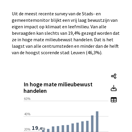
Uit de meest recente survey van de Stads- en
gemeentemonitor blijkt een vrij laag bewustzijn van
eigen impact op klimaat en leefmilieu. Van alle
bevraagden kan slechts van 19,4% gezegd worden dat
ze in hoge mate milieubewust handelen. Dat is het
laagst van alle centrumsteden en minder dan de helft
van de hoogst scorende stad: Leuven (46,3%).
In ho
In hoge mate milieubewust
In ho
handelen
Toon 
60%
40%
19
,4%
20%