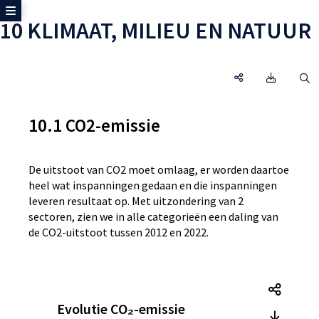
Toon zijmenu
10 KLIMAAT, MILIEU EN NATUUR
10 KLIMAAT, MILI
Omgeving
O
10.1 CO2-emissie
De uitstoot van CO2 moet omlaag, er worden daartoe
heel wat inspanningen gedaan en die inspanningen
leveren resultaat op. Met uitzondering van 2
sectoren, zien we in alle categorieën een daling van
de CO2-uitstoot tussen 2012 en 2022.
Tegel
Evolutie CO₂-emissie
Tegel