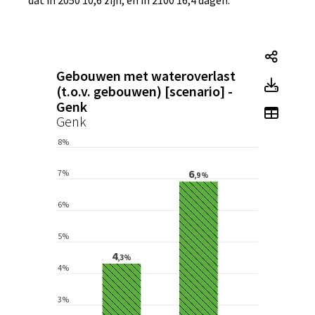
Tegel
Gebouwen met wateroverlast
Tegel
(t.o.v. gebouwen) [scenario] -
Genk
Toon 
Genk