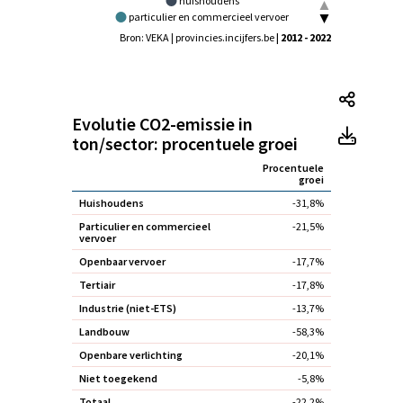
huishoudens
particulier en commercieel vervoer
openbaar vervoer
tertiair
Bron: VEKA | provincies.incijfers.be
| 2012 - 2022
industrie (niet-ETS)
landbouw
openbare verlichting
niet toegekend
Evolut
Evolutie CO2-emissie in
Evolut
ton/sector: procentuele groei
Procentuele
groei
Huishoudens
-31,8%
Particulier en commercieel
-21,5%
vervoer
Openbaar vervoer
-17,7%
Tertiair
-17,8%
Industrie (niet-ETS)
-13,7%
Landbouw
-58,3%
Openbare verlichting
-20,1%
Niet toegekend
-5,8%
Totaal
-22,2%