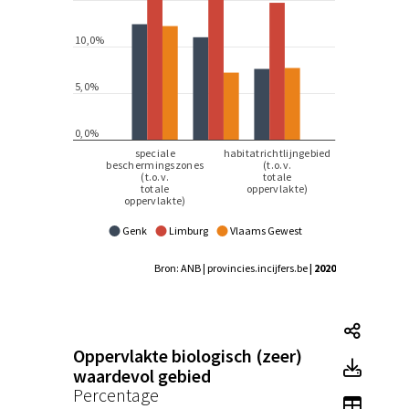
Genk
Limburg
Vlaams Gewest
Bron: ANB | provincies.incijfers.be
| 2020
Tegel
Oppervlakte biologisch (zeer)
Tegel
waardevol gebied
Percentage
Toon 