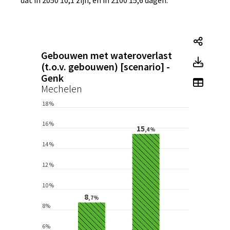
Tegel
Gebouwen met wateroverlast
Tegel
(t.o.v. gebouwen) [scenario] -
Genk
Toon 
Mechelen