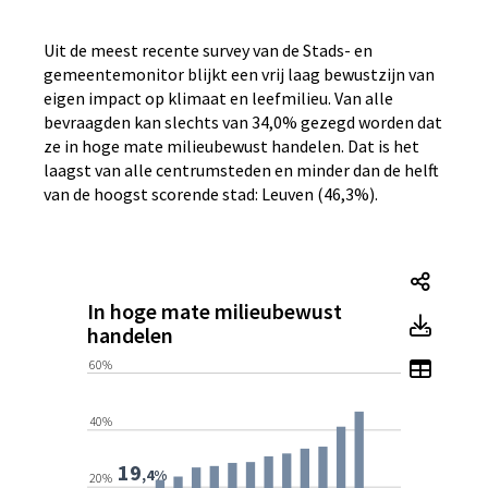
Uit de meest recente survey van de Stads- en
gemeentemonitor blijkt een vrij laag bewustzijn van
eigen impact op klimaat en leefmilieu. Van alle
bevraagden kan slechts van 34,0% gezegd worden dat
ze in hoge mate milieubewust handelen. Dat is het
laagst van alle centrumsteden en minder dan de helft
van de hoogst scorende stad: Leuven (46,3%).
In ho
In hoge mate milieubewust
In ho
handelen
Toon 
60%
40%
19
,4%
20%