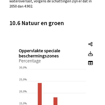
wateroverlast, volgens de schattingen zijn er dat in
2050 dan 4.902.
10.6 Natuur en groen
Tegel
Oppervlakte speciale
Tegel
beschermingszones
Percentage
Toon 