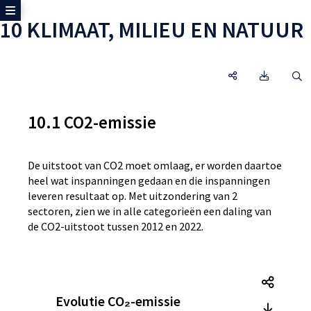
Toon zijmenu
10 KLIMAAT, MILIEU EN NATUUR
10 KLIMAAT, MILI
Omgeving
O
10.1 CO2-emissie
De uitstoot van CO2 moet omlaag, er worden daartoe
heel wat inspanningen gedaan en die inspanningen
leveren resultaat op. Met uitzondering van 2
sectoren, zien we in alle categorieën een daling van
de CO2-uitstoot tussen 2012 en 2022.
Tegel
Evolutie CO₂-emissie
Tegel