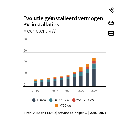
Evolut
Evolutie geïnstalleerd vermogen
Evolu
PV-installaties
Mechelen, kW
Toon t
80
60
40
20
0
2015
2018
2020
2022
2024
≤10kW
10 - 250 kW
250 - 750 kW
>750 kW
Bron: VEKA en Fluvius | provincies.incijfers.be
| 2015 - 2024