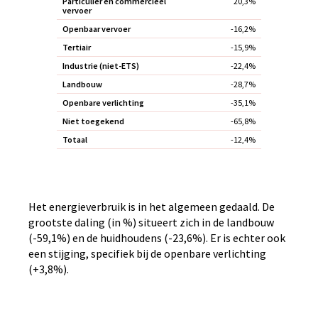
Particulier en commercieel
20,3%
vervoer
Openbaar vervoer
-16,2%
Tertiair
-15,9%
Industrie (niet-ETS)
-22,4%
Landbouw
-28,7%
Openbare verlichting
-35,1%
Niet toegekend
-65,8%
Totaal
-12,4%
Het energieverbruik is in het algemeen gedaald. De
grootste daling (in %) situeert zich in de landbouw
(-59,1%) en de huidhoudens (-23,6%). Er is echter ook
een stijging, specifiek bij de openbare verlichting
(+3,8%).