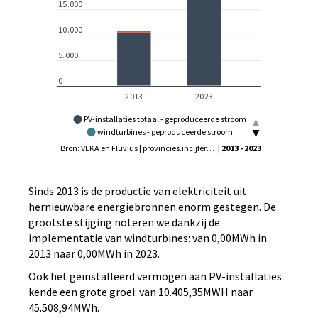
PV-installaties totaal - geproduceerde stroom
windturbines - geproduceerde stroom
waterkracht - geproduceerde stroom
Bron: VEKA en Fluvius | provincies.incijfers.be, VEKA, Fluvius en Elia | provincies.incijfers.be, VEKA | provincies.incijfers.be
| 2013 - 2023
WKK - geproduceerde groene stroom
overige installaties - geproduceerde groene stroom
Sinds 2013 is de productie van elektriciteit uit
hernieuwbare energiebronnen enorm gestegen. De
grootste stijging noteren we dankzij de
implementatie van windturbines: van 0,00MWh in
2013 naar 0,00MWh in 2023.
Ook het geïnstalleerd vermogen aan PV-installaties
kende een grote groei: van 10.405,35MWH naar
45.508,94MWh.