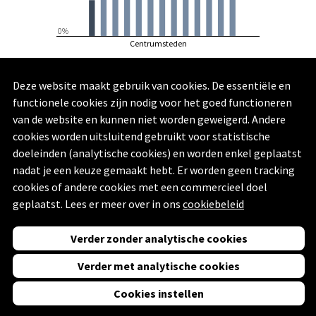
0%
Centrumsteden
Genk
Deze website maakt gebruik van cookies. De essentiële en
Bron: Survey stadsmonitor | Vlaamse Overheid - Agentschap Binnenlands Bestuur, Statistiek Vlaanderen
| 2023
functionele cookies zijn nodig voor het goed functioneren
van de website en kunnen niet worden geweigerd. Andere
cookies worden uitsluitend gebruikt voor statistische
doeleinden (analytische cookies) en worden enkel geplaatst
nadat je een keuze gemaakt hebt. Er worden geen tracking
cookies of andere cookies met een commercieel doel
Vorige
Volgende
geplaatst. Lees er meer over in ons
cookiebeleid
Powered by
Swing Stories
Verder zonder analytische cookies
(
Privacyverklaring
,
Toegankelijkheidsverklaring
en
Disclaimer
)
Verder met analytische cookies
Cookies instellen