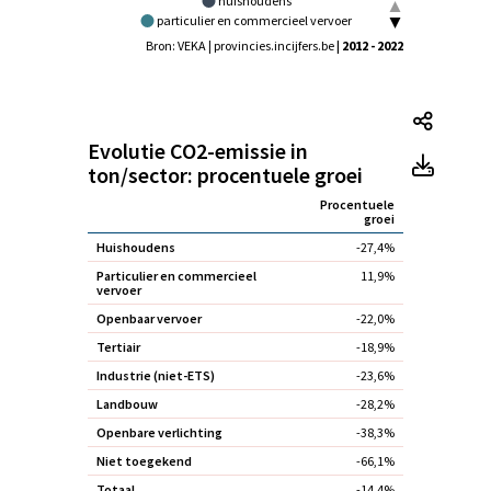
huishoudens
particulier en commercieel vervoer
openbaar vervoer
tertiair
Bron: VEKA | provincies.incijfers.be
| 2012 - 2022
industrie (niet-ETS)
landbouw
openbare verlichting
niet toegekend
Evolut
Evolutie CO2-emissie in
Evolut
ton/sector: procentuele groei
Procentuele
groei
Huishoudens
-27,4%
Particulier en commercieel
11,9%
vervoer
Openbaar vervoer
-22,0%
Tertiair
-18,9%
Industrie (niet-ETS)
-23,6%
Landbouw
-28,2%
Openbare verlichting
-38,3%
Niet toegekend
-66,1%
Totaal
-14,4%