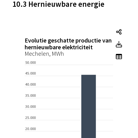
10.3 Hernieuwbare energie
Tegel
Evolutie geschatte productie van
Tegel
hernieuwbare elektriciteit
Mechelen, MWh
Toon 