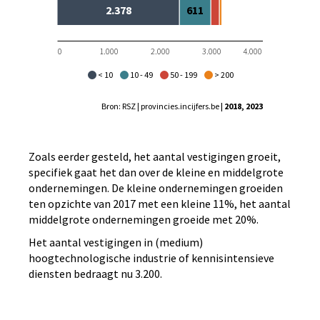
2.378
611
0
1.000
2.000
3.000
4.000
< 10
10 - 49
50 - 199
> 200
Bron: RSZ | provincies.incijfers.be
| 2018, 2023
Zoals eerder gesteld, het aantal vestigingen groeit,
specifiek gaat het dan over de kleine en middelgrote
ondernemingen. De kleine ondernemingen groeiden
ten opzichte van 2017 met een kleine 11%, het aantal
middelgrote ondernemingen groeide met 20%.
Het aantal vestigingen in (medium)
hoogtechnologische industrie of kennisintensieve
diensten bedraagt nu 3.200.