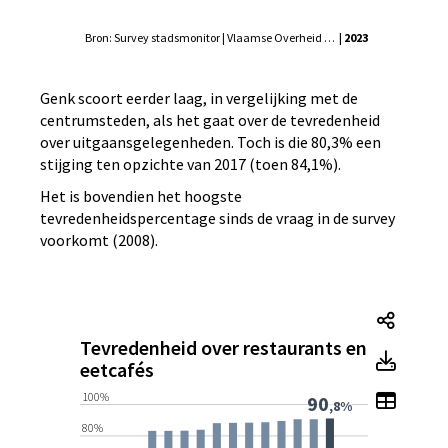
Bron: Survey stadsmonitor | Vlaamse Overheid - Agentschap Binnenlands Bestuur, Statistiek Vlaanderen
| 2023
Genk scoort eerder laag, in vergelijking met de
centrumsteden, als het gaat over de tevredenheid
over uitgaansgelegenheden. Toch is die 80,3% een
stijging ten opzichte van 2017 (toen 84,1%).
Het is bovendien het hoogste
tevredenheidspercentage sinds de vraag in de survey
voorkomt (2008).
Tevred
Tevredenheid over restaurants en
Tevre
eetcafés
Toon t
100%
90
,8%
80%