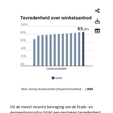
Tevre
Tevredenheid over winkelaanbod
Tevre
100%
85
,2%
Toon 
80%
60%
40%
20%
0%
Centrumsteden
Genk
Bron: Survey stadsmonitor | Vlaamse Overheid - Agentschap Binnenlands Bestuur, Statistiek Vlaanderen
| 2023
Uit de meest recente bevraging van de Stads- en
gemeentemonitor blijkt een gestegen tevredenheid