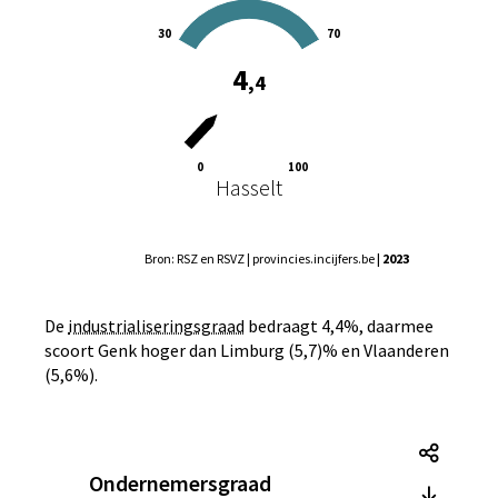
30
70
4
,4
0
100
Hasselt
Bron: RSZ en RSVZ | provincies.incijfers.be
| 2023
De
industrialiseringsgraad
bedraagt 4,4%, daarmee
scoort Genk hoger dan Limburg (5,7)% en Vlaanderen
(5,6%).
Onder
Ondernemersgraad
Onder