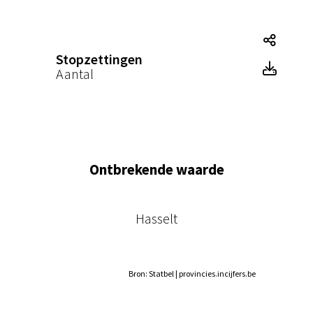
Stopz
Stopzettingen
Stopz
Aantal
Ontbrekende waarde
Hasselt
Bron: Statbel | provincies.incijfers.be