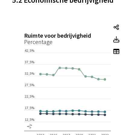
Tegel
Ruimte voor bedrijvigheid
Tegel
Percentage
Toon 