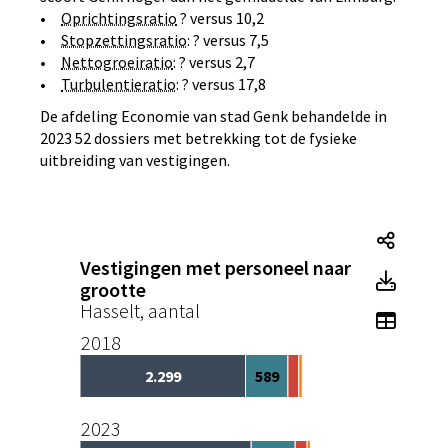
•
Oprichtingsratio
? versus 10,2
•
Stopzettingsratio
: ? versus 7,5
•
Nettogroeiratio
: ? versus 2,7
•
Turbulentieratio
: ? versus 17,8
De afdeling Economie van stad Genk behandelde in
2023 52 dossiers met betrekking tot de fysieke
uitbreiding van vestigingen.
Vesti
Vestigingen met personeel naar
Vesti
grootte
Hasselt, aantal
Toon t
2018
2.299
589
2023