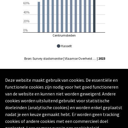
60%
40%
20%
0%
Centrumsteden
Hasselt
Bron: Survey stadsmonitor | Vlaamse Overheid - Agentschap Binnenlands Bestuur, Statistiek Vlaanderen
| 2023
Het aanbod aan restaurants en cafés scoort dan weer
Deze website maakt gebruik van cookies. De essentiële en
hoog, de score is nu 90,8%. Genk zit daarmee boven
functionele cookies zijn nodig voor het goed functioneren
het gemiddelde van de centrumsteden (85,5%).
van de website en kunnen niet worden geweigerd. Andere
cookies worden uitsluitend gebruikt voor statistische
doeleinden (analytische cookies) en worden enkel geplaatst
nadat je een keuze gemaakt hebt. Er worden geen tracking
Vorige
Volgende
cookies of andere cookies met een commercieel doel