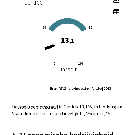
per 100
Toon 
30
70
13
,1
0
100
Hasselt
Bron: RSVZ | provincies.incijfers.be
| 2023
De
ondernemersgraad
in Genk is 13,1%, in Limburg en
Vlaanderen is dat respectievelijk 11,4% en 12,7%.
5.2 Economische bedrijvigheid