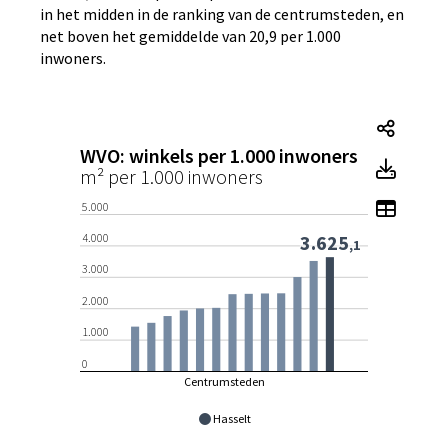
in het midden in de ranking van de centrumsteden, en
net boven het gemiddelde van 20,9 per 1.000
inwoners.
WVO: 
WVO: winkels per 1.000 inwoners
WVO: 
m² per 1.000 inwoners
Toon t
5.000
3.625
4.000
,1
3.000
2.000
1.000
0
Centrumsteden
Hasselt