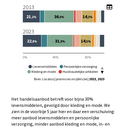
2013
Toon 
21
36
14
,2%
,0%
,3%
2023
22
31
14
,8%
,8%
,5%
0%
40%
80%
Levensmiddelen
Persoonlijke verzorging
Kleding en mode
Huishoudelijke artikelen
Vrije tijd
In en om woning
Bruin- en witgoed
Bron: Locatus | provincies.incijfers.be
| 2013, 2023
Auto en fiets
Doe-het-zelf
Overige
Het handelsaanbod betreft voor bijna 30%
levensmiddelen, gevolgd door kleding en mode. We
zien in de voorbije 5 jaar hier en daar een verschuiving:
meer aanbod levensmiddelen en persoonlijke
verzorging, minder aanbod kleding en mode, in- en