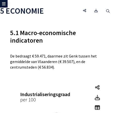
Toon zijmenu
5 ECONOMIE
5 ECONOMIE, Op
Omgeving
O
5.1 Macro-economische
indicatoren
De bedraagt € 59.471, daarmee zit Genk tussen het
gemiddelde van Vlaanderen (€ 39.507), en de
centrumsteden (€ 56.834).
Indust
Industrialiseringsgraad
Indus
per 100
Toon t