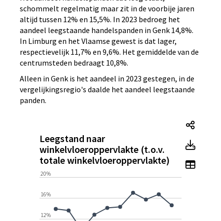
schommelt regelmatig maar zit in de voorbije jaren
altijd tussen 12% en 15,5%. In 2023 bedroeg het
aandeel leegstaande handelspanden in Genk 14,8%.
In Limburg en het Vlaamse gewest is dat lager,
respectievelijk 11,7% en 9,6%. Het gemiddelde van de
centrumsteden bedraagt 10,8%.
Alleen in Genk is het aandeel in 2023 gestegen, in de
vergelijkingsregio's daalde het aandeel leegstaande
panden.
Leegst
Leegstand naar
Leegs
winkelvloeroppervlakte (t.o.v.
totale winkelvloeroppervlakte)
Toon t
20%
16%
12%