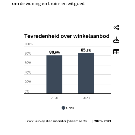
om de woning en bruin- en witgoed.
Tevre
Tevredenheid over winkelaanbod
Tevre
100%
85
Toon 
,2%
80
,6%
80%
60%
40%
20%
0%
2020
2023
Genk
Bron: Survey stadsmonitor | Vlaamse Overheid - Agentschap Binnenlands Bestuur, Statistiek Vlaanderen
| 2020 - 2023