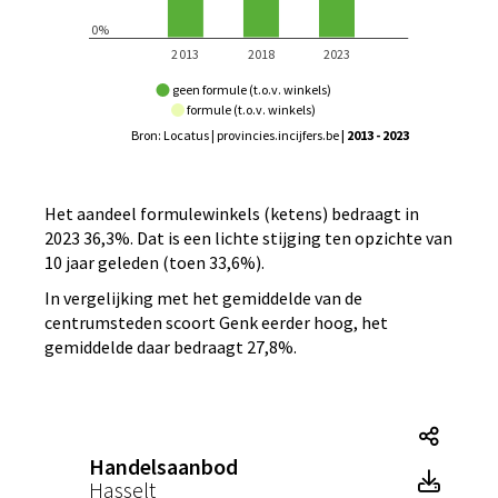
geen formule (t.o.v. winkels)
formule (t.o.v. winkels)
Bron: Locatus | provincies.incijfers.be
| 2013 - 2023
Het aandeel formulewinkels (ketens) bedraagt in
2023 36,3%. Dat is een lichte stijging ten opzichte van
10 jaar geleden (toen 33,6%).
In vergelijking met het gemiddelde van de
centrumsteden scoort Genk eerder hoog, het
gemiddelde daar bedraagt 27,8%.
Hande
Handelsaanbod
Hande
Hasselt