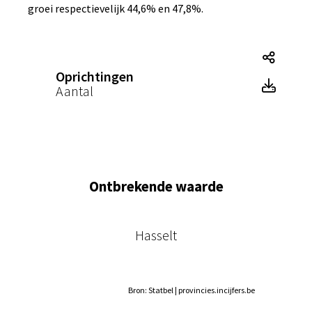
groei respectievelijk 44,6% en 47,8%.
Opric
Oprichtingen
Opric
Aantal
Ontbrekende waarde
Hasselt
Bron: Statbel | provincies.incijfers.be