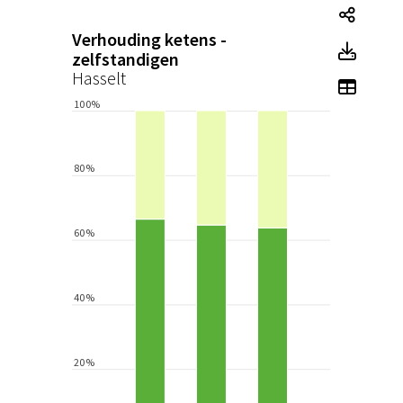
Tegel
Verhouding ketens -
Tegel
zelfstandigen
Hasselt
Toon 