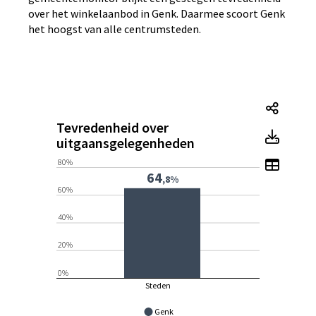
over het winkelaanbod in Genk. Daarmee scoort Genk
het hoogst van alle centrumsteden.
Tevre
Tevredenheid over
Tevre
uitgaansgelegenheden
Toon 
80%
64
,8%
60%
40%
20%
0%
Steden
Genk