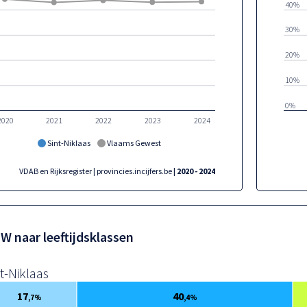
40%
30%
20%
10%
0%
2020
2021
2022
2023
2024
Sint-Niklaas
Vlaams Gewest
VDAB en Rijksregister | provincies.incijfers.be
| 2020 - 2024
W naar leeftijdsklassen
t-Niklaas
17
40
,7%
,4%