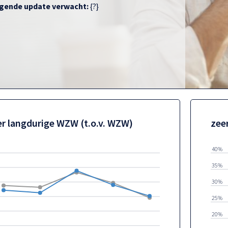
gende update verwacht:
{?}
er langdurige WZW (t.o.v. WZW)
zee
40%
35%
30%
25%
20%