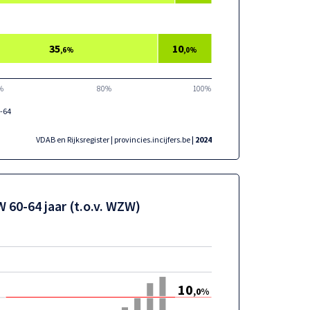
35
10
,6%
,0%
%
80%
100%
-64
VDAB en Rijksregister | provincies.incijfers.be
| 2024
 60-64 jaar (t.o.v. WZW)
10
,0%