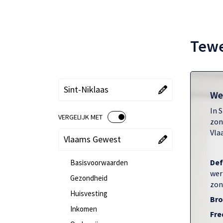
Tewe
"Kies een gebied"
"Huidige gebied":
Sint-Niklaas
We
In 
VERGELIJK MET
AAN
UIT
zon
Vla
"Kies een vergelijking"
"Huidige vergelijking":
Vlaams Gewest
Def
Basisvoorwaarden
wer
Gezondheid
zon
Huisvesting
Bro
Inkomen
Fre