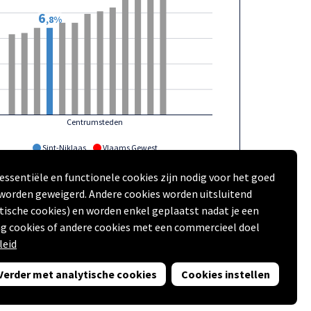
6
,8%
Centrumsteden
Sint-Niklaas
Vlaams Gewest
essentiële en functionele cookies zijn nodig voor het goed
VDAB en Rijksregister | provincies.incijfers.be
| 2024
 worden geweigerd. Andere cookies worden uitsluitend
tische cookies) en worden enkel geplaatst nadat je een
Volgende
g cookies of andere cookies met een commercieel doel
leid
ing
en
Disclaimer
)
Verder met analytische cookies
Cookies instellen