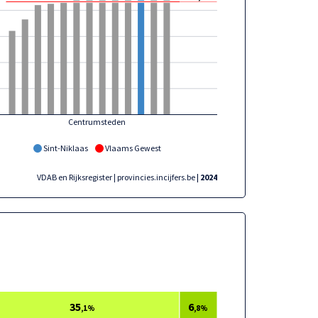
Centrumsteden
Sint-Niklaas
Vlaams Gewest
VDAB en Rijksregister | provincies.incijfers.be
| 2024
35
6
,1%
,8%