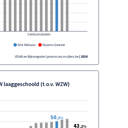
Centrumsteden
Sint-Niklaas
Vlaams Gewest
VDAB en Rijksregister | provincies.incijfers.be
| 2024
 laaggeschoold (t.o.v. WZW)
50
,2%
43
,2%