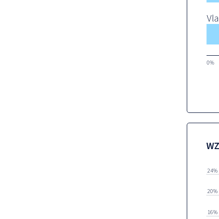
Vl
0%
WZ
24%
20%
16%