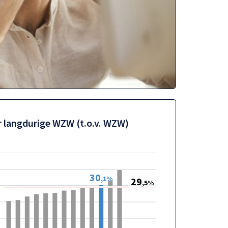
r langdurige WZW (t.o.v. WZW)
30
,1%
29
,5%