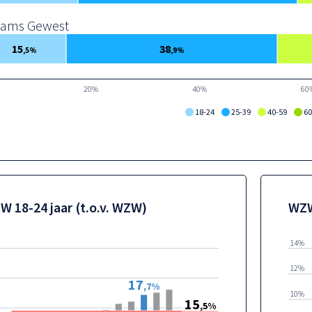
aams Gewest
15
38
,5%
,9%
20%
40%
60
18-24
25-39
40-59
60
W 18-24 jaar (t.o.v. WZW)
WZW
14%
12%
17
,7%
10%
15
,5%