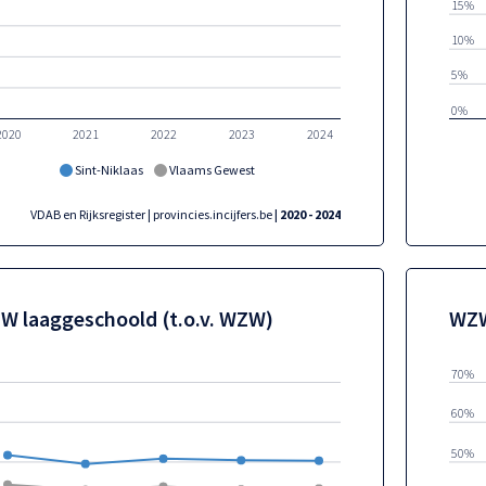
15%
10%
5%
0%
2020
2021
2022
2023
2024
Sint-Niklaas
Vlaams Gewest
VDAB en Rijksregister | provincies.incijfers.be
| 2020 - 2024
W laaggeschoold (t.o.v. WZW)
WZW
70%
60%
50%