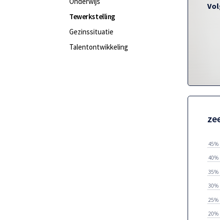
Onderwijs
Vol
Tewerkstelling
Gezinssituatie
Talentontwikkeling
ze
45%
40%
35%
30%
25%
20%