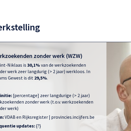
rkstelling
rkzoekenden zonder werk (WZW)
Sint-Niklaas is
30,1%
van de werkzoekenden
der werk zeer langdurig (> 2 jaar) werkloos. In
ams Gewest is dit
29,5%
.
initie:
[percentage] zeer langdurige (> 2 jaar)
kzoekenden zonder werk (t.o.v. werkzoekenden
der werk)
n:
VDAB en Rijksregister | provincies.incijfers.be
quentie updates:
{?}