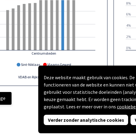
8%
6%
4%
2%
0%
Centrumsteden
Sint-Niklaas
Vlaams Gewest
Deze website maakt gebruik van cookies. De 
VDAB en Rijksregister | provincies.incijfers.be
| 2024
functioneren van de website en kunnen niet
gebruikt voor statistische doeleinden (analy
ige
keuze gemaakt hebt. Er worden geen trackin
geplaatst. Lees er meer over in ons
cookiebe
Powered by
Swing Stories
(
Privacyverklaring
,
Toegankelijkheidsverklar
Verder zonder analytische cookies