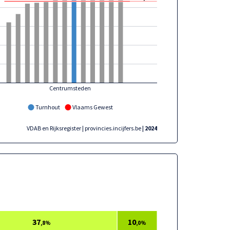
Centrumsteden
Turnhout
Vlaams Gewest
VDAB en Rijksregister | provincies.incijfers.be
| 2024
37
10
,8%
,0%