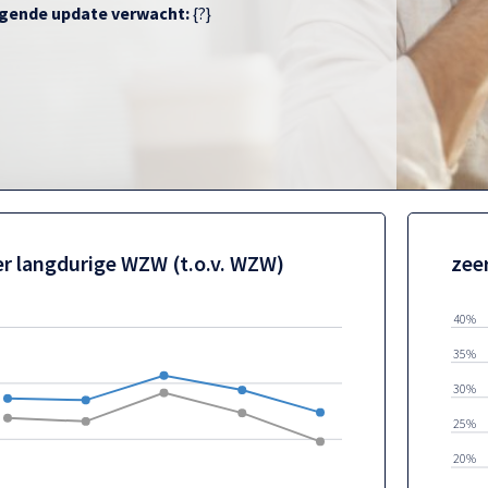
gende update verwacht:
{?}
er langdurige WZW (t.o.v. WZW)
zee
40%
35%
30%
25%
20%