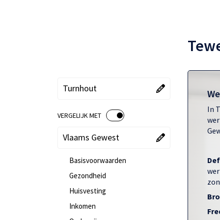
Tewe
"Kies een gebied"
"Huidige gebied":
Turnhout
We
In 
VERGELIJK MET
AAN
UIT
wer
Gew
"Kies een vergelijking"
"Huidige vergelijking":
Vlaams Gewest
Def
Basisvoorwaarden
wer
Gezondheid
zon
Huisvesting
Bro
Inkomen
Fre