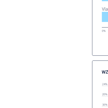
Vl
0%
WZ
24%
20%
16%