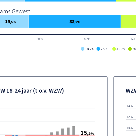
aams Gewest
15
38
,5%
,9%
20%
40%
60
18-24
25-39
40-59
60
W 18-24 jaar (t.o.v. WZW)
WZW
14%
12%
10%
15
,5%