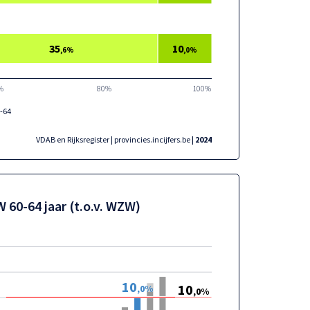
35
10
,6%
,0%
%
80%
100%
-64
VDAB en Rijksregister | provincies.incijfers.be
| 2024
 60-64 jaar (t.o.v. WZW)
10
10
,0%
,0%