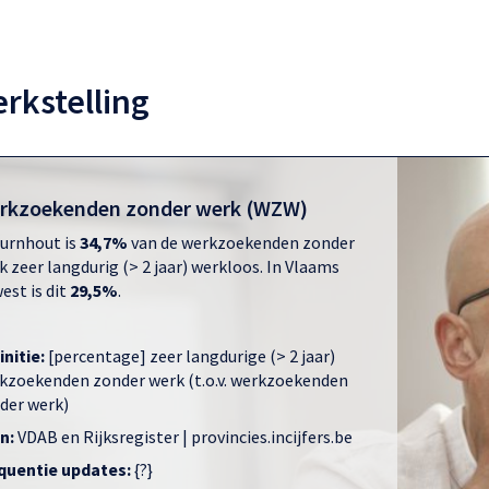
rkstelling
rkzoekenden zonder werk (WZW)
Turnhout is
34,7%
van de werkzoekenden zonder
k zeer langdurig (> 2 jaar) werkloos. In Vlaams
est is dit
29,5%
.
initie:
[percentage] zeer langdurige (> 2 jaar)
kzoekenden zonder werk (t.o.v. werkzoekenden
der werk)
n:
VDAB en Rijksregister | provincies.incijfers.be
quentie updates:
{?}