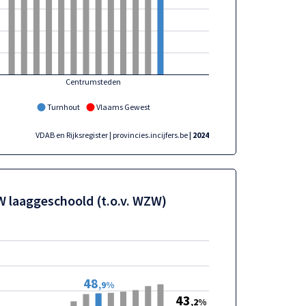
Centrumsteden
Turnhout
Vlaams Gewest
VDAB en Rijksregister | provincies.incijfers.be
| 2024
 laaggeschoold (t.o.v. WZW)
48
,9%
43
,2%