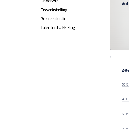
Onderwijs
Vol
Tewerkstelling
Gezinssituatie
Talentontwikkeling
ze
50%
40%
30%
20%