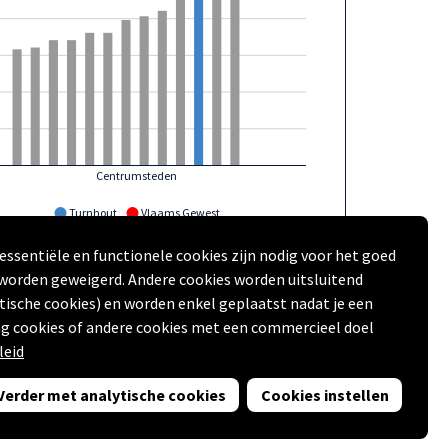
Centrumsteden
Turnhout
Vlaams Gewest
essentiële en functionele cookies zijn nodig voor het goed
VDAB en Rijksregister | provincies.incijfers.be
| 2024
 worden geweigerd. Andere cookies worden uitsluitend
tische cookies) en worden enkel geplaatst nadat je een
Volgende
g cookies of andere cookies met een commercieel doel
leid
ing
en
Disclaimer
)
Verder met analytische cookies
Cookies instellen