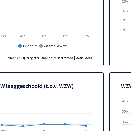
15%
10%
5%
0%
2020
2021
2022
2023
2024
Turnhout
Vlaams Gewest
VDAB en Rijksregister | provincies.incijfers.be
| 2020 - 2024
W laaggeschoold (t.o.v. WZW)
WZW
70%
60%
50%