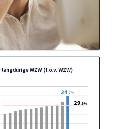
r langdurige WZW (t.o.v. WZW)
34
,7%
29
,5%