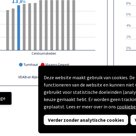
13
,8%
8%
6%
4%
2%
0%
Centrumsteden
Turnhout
Vlaams Gewest
Deze website maakt gebruik van cookies. De 
VDAB en Rijksregister | provincies.incijfers.be
| 2024
functioneren van de website en kunnen niet
gebruikt voor statistische doeleinden (analy
ige
keuze gemaakt hebt. Er worden geen trackin
geplaatst. Lees er meer over in ons
cookiebe
Powered by
Swing Stories
(
Privacyverklaring
,
Toegankelijkheidsverklar
Verder zonder analytische cookies