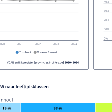
40%
30%
20%
10%
0%
2020
2021
2022
2023
2024
Turnhout
Vlaams Gewest
VDAB en Rijksregister | provincies.incijfers.be
| 2020 - 2024
W naar leeftijdsklassen
rnhout
13
38
,8%
,4%