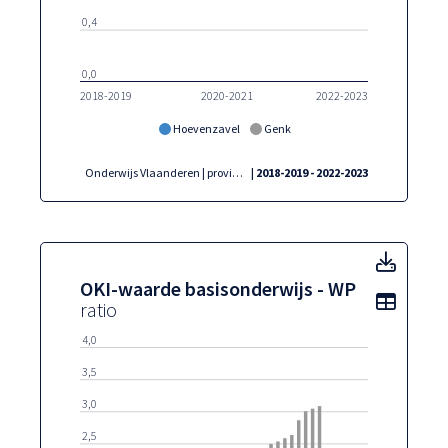
0,4
0,0
2018-2019
2020-2021
2022-2023
Hoevenzavel
Genk
Onderwijs Vlaanderen | provincies.incijfers.be
| 2018-2019 - 2022-2023
OKI-w
OKI-waarde basisonderwijs - WP
Toon t
ratio
4,0
3,5
3,0
2,5