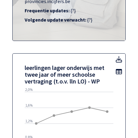
provincies.incijfers.be
Frequentie updates:
{?}
Volgende update verwacht:
{?}
leerli
leerlingen lager onderwijs met
Toon t
twee jaar of meer schoolse
vertraging (t.o.v. lln LO) - WP
2,0%
1,6%
1,2%
0,8%