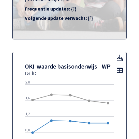
Frequentie updates:
{?}
Volgende update verwacht:
{?}
OKI-w
OKI-waarde basisonderwijs - WP
Toon t
ratio
2,0
1,6
1,2
0,8