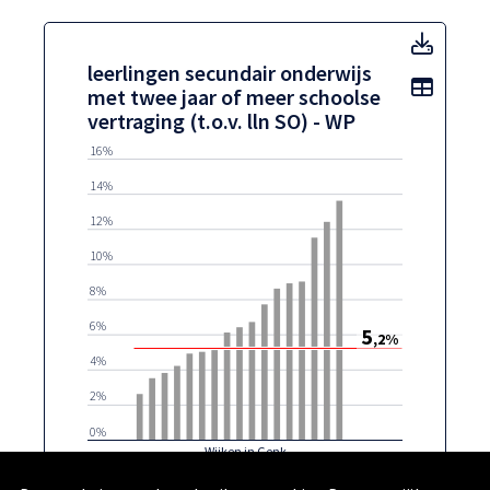
leerli
leerlingen secundair onderwijs
Toon t
met twee jaar of meer schoolse
vertraging (t.o.v. lln SO) - WP
16%
14%
12%
10%
8%
6%
5
,2%
4%
2%
0%
Wijken in Genk