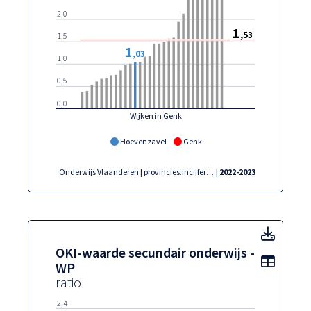
2,0
1
,53
1,5
1
,03
1,0
0,5
0,0
Wijken in Genk
Hoevenzavel
Genk
Onderwijs Vlaanderen | provincies.incijfers.be
| 2022-2023
OKI-w
OKI-waarde secundair onderwijs -
Toon t
WP
ratio
2,4