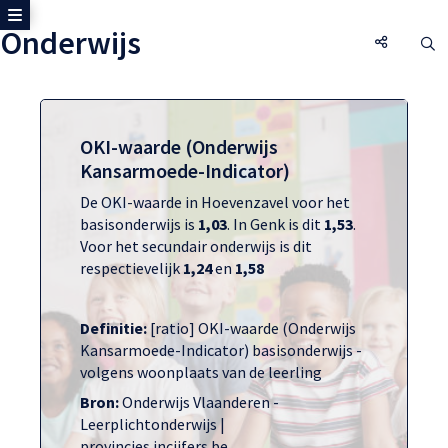
Toon zijmenu
Onderwijs
Onderwij
O
OKI-waarde (Onderwijs
Kansarmoede-Indicator)
De OKI-waarde in Hoevenzavel voor het
basisonderwijs is
1,03
. In Genk is dit
1,53
.
Voor het secundair onderwijs is dit
respectievelijk
1,24
en
1,58
Definitie:
[ratio] OKI-waarde (Onderwijs
Kansarmoede-Indicator) basisonderwijs -
volgens woonplaats van de leerling
Bron:
Onderwijs Vlaanderen -
Leerplichtonderwijs |
provincies.incijfers.be