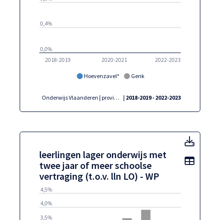
0,4%
0,0%
2018-2019
2020-2021
2022-2023
Hoevenzavel*
Genk
Onderwijs Vlaanderen | provincies.incijfers.be
| 2018-2019 - 2022-2023
leerli
leerlingen lager onderwijs met
Toon t
twee jaar of meer schoolse
vertraging (t.o.v. lln LO) - WP
4,5%
4,0%
3,5%