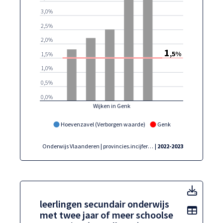
3,0%
2,5%
2,0%
1
,5%
1,5%
1,0%
0,5%
0,0%
Wijken in Genk
Hoevenzavel (Verborgen waarde)
Genk
Onderwijs Vlaanderen | provincies.incijfers.be
| 2022-2023
leerli
leerlingen secundair onderwijs
Toon t
met twee jaar of meer schoolse