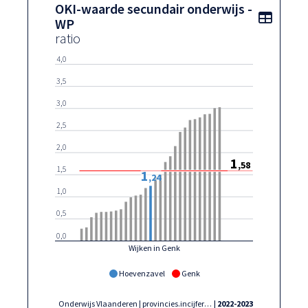
OKI-waarde secundair onderwijs -
Toon t
WP
ratio
4,0
3,5
3,0
2,5
2,0
1
,58
1,5
1
,24
1,0
0,5
0,0
Wijken in Genk
Hoevenzavel
Genk
Onderwijs Vlaanderen | provincies.incijfers.be
| 2022-2023