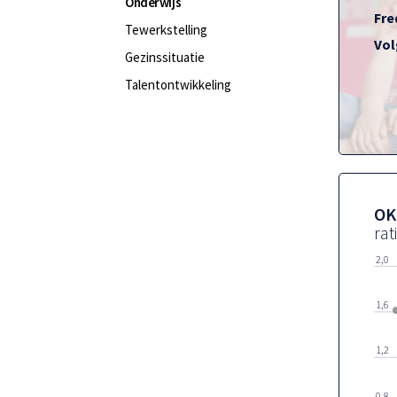
Onderwijs
Fre
Tewerkstelling
Vol
Gezinssituatie
Talentontwikkeling
OK
rat
2,0
1,6
1,2
0,8