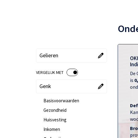
Onde
"Kies een gebied"
"Huidige gebied":
Gelieren
OKI
Ind
VERGELIJK MET
De 
AAN
UIT
is
0
"Kies een vergelijking"
"Huidige vergelijking":
Genk
onde
Basisvoorwaarden
Def
Gezondheid
Kan
woo
Huisvesting
Bro
Inkomen
prov