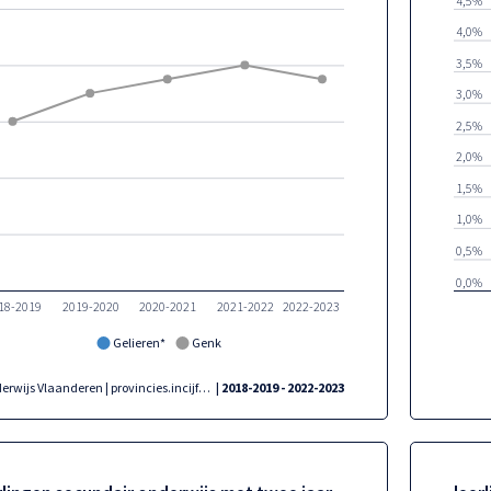
4,0%
3,5%
3,0%
2,5%
2,0%
1,5%
1,0%
0,5%
0,0%
18-2019
2019-2020
2020-2021
2021-2022
2022-2023
Gelieren*
Genk
Onderwijs Vlaanderen | provincies.incijfers.be
| 2018-2019 - 2022-2023