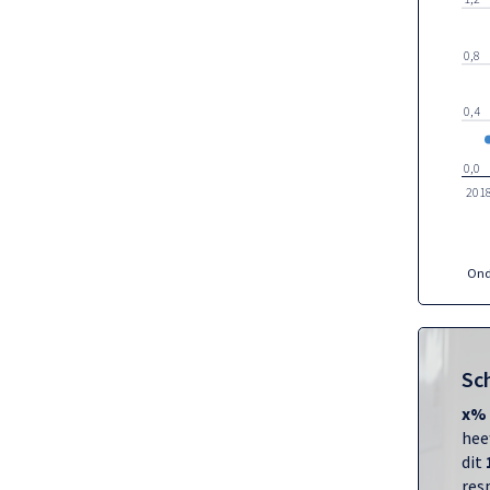
0,8
0,4
0,0
201
Sc
x%
hee
dit
res