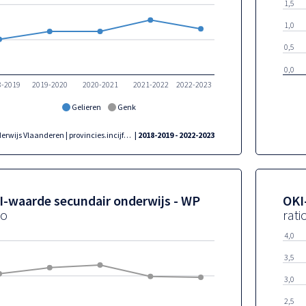
1,5
1,0
0,5
0,0
8-2019
2019-2020
2020-2021
2021-2022
2022-2023
Gelieren
Genk
Onderwijs Vlaanderen | provincies.incijfers.be
| 2018-2019 - 2022-2023
I-waarde secundair onderwijs - WP
OKI
io
rati
4,0
3,5
3,0
2,5