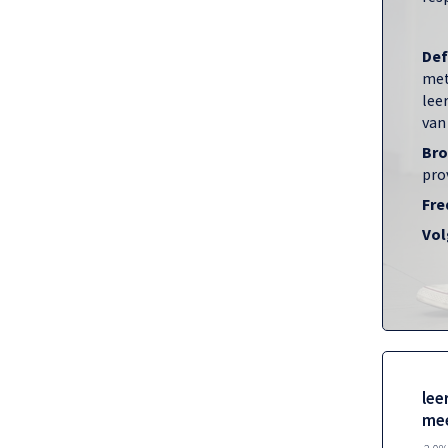
Def
met
lee
van
Bro
prov
Fre
Vol
lee
mee
2,0%