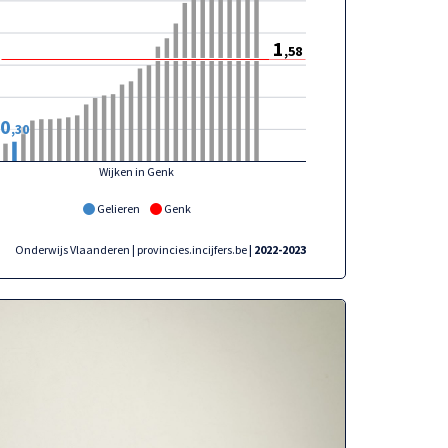
1
,58
0
,30
Wijken in Genk
Gelieren
Genk
Onderwijs Vlaanderen | provincies.incijfers.be
| 2022-2023