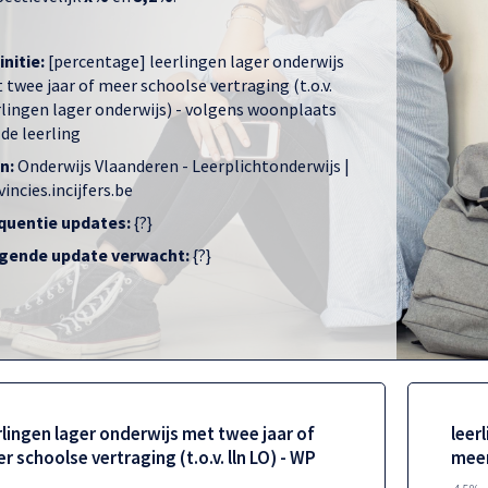
initie:
[percentage] leerlingen lager onderwijs
 twee jaar of meer schoolse vertraging (t.o.v.
rlingen lager onderwijs) - volgens woonplaats
 de leerling
n:
Onderwijs Vlaanderen - Leerplichtonderwijs |
incies.incijfers.be
quentie updates:
{?}
gende update verwacht:
{?}
rlingen lager onderwijs met twee jaar of
leer
r schoolse vertraging (t.o.v. lln LO) - WP
meer
4,5%