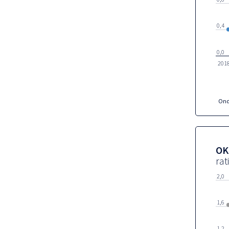
0,4
0,0
201
OK
rat
2,0
1,6
1,2