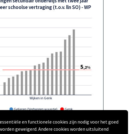
lingen secundair onderwijs met twee jaar
eer schoolse vertraging (t.o.v. lln SO) - WP
5
,2%
Wijken in Genk
Gelieren (Verborgen waarde)
Genk
essentiële en functionele cookies zijn nodig voor het goed
Onderwijs Vlaanderen | provincies.incijfers.be
| 2022-2023
 worden geweigerd. Andere cookies worden uitsluitend