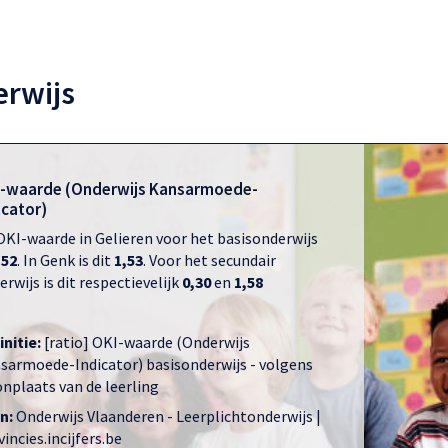
rwijs
-waarde (Onderwijs Kansarmoede-
icator)
OKI-waarde in Gelieren voor het basisonderwijs
,52
. In Genk is dit
1,53
. Voor het secundair
rwijs is dit respectievelijk
0,30
en
1,58
initie:
[ratio] OKI-waarde (Onderwijs
sarmoede-Indicator) basisonderwijs - volgens
nplaats van de leerling
n:
Onderwijs Vlaanderen - Leerplichtonderwijs |
incies.incijfers.be