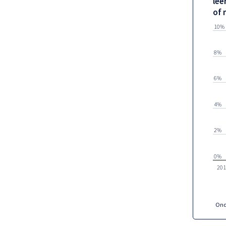
lee
of 
10%
8%
6%
4%
2%
0%
201