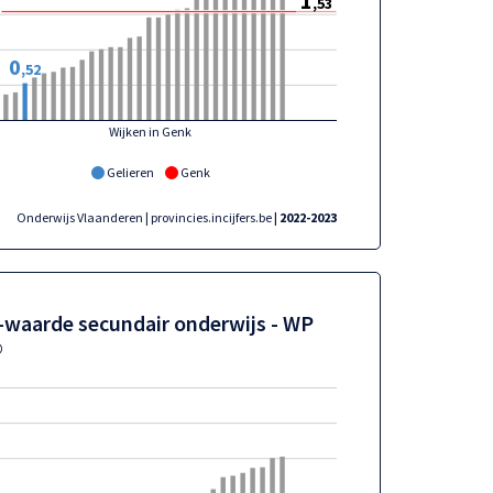
1
,53
0
,52
Wijken in Genk
Gelieren
Genk
Onderwijs Vlaanderen | provincies.incijfers.be
| 2022-2023
-waarde secundair onderwijs - WP
o