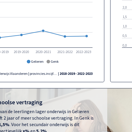
2,0
1,5
1,0
0,5
0,0
8-2019
2019-2020
2020-2021
2021-2022
2022-2023
Gelieren
Genk
Onderwijs Vlaanderen | provincies.incijfers.be
| 2018-2019 - 2022-2023
hoolse vertraging
van de leerlingen lager onderwijs in Gelieren
ft 2 jaar of meer schoolse vertraging. In Genk is
1,5%
. Voor het secundair onderwijs is dit
pectievelijk
x%
en
5,2%
.