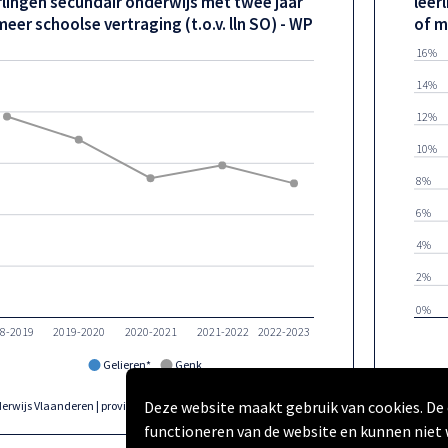
rlingen secundair onderwijs met twee jaar
leer
meer schoolse vertraging (t.o.v. lln SO) - WP
of m
16%
14%
12%
10%
8%
6%
4%
2%
0%
8-2019
2019-2020
2020-2021
2021-2022
2022-2023
Gelieren*
Genk
Deze website maakt gebruik van cookies. De 
Onderwijs Vlaanderen | provincies.incijfers.be
| 2018-2019 - 2022-2023
functioneren van de website en kunnen niet