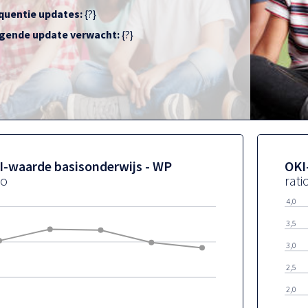
quentie updates:
{?}
gende update verwacht:
{?}
I-waarde basisonderwijs - WP
OKI
io
rati
4,0
3,5
3,0
2,5
2,0