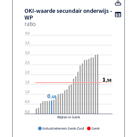
OKI-w
OKI-waarde secundair onderwijs -
Toon t
WP
ratio
4,0
3,5
3,0
2,5
2,0
1
,58
1,5
1,0
0
,68
0,5
0,0
Wijken in Genk
Industrieterrein Genk-Zuid
Genk