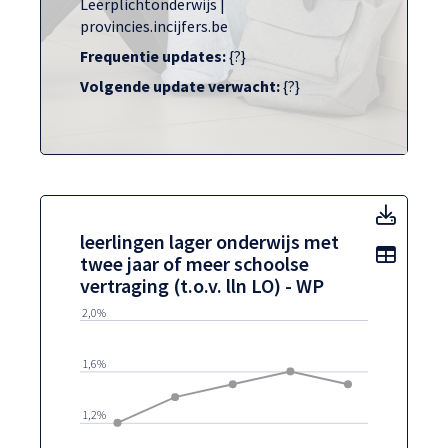
Leerplichtonderwijs |
provincies.incijfers.be
Frequentie updates:
{?}
Volgende update verwacht:
{?}
leerli
leerlingen lager onderwijs met
Toon t
twee jaar of meer schoolse
vertraging (t.o.v. lln LO) - WP
2,0%
1,6%
1,2%