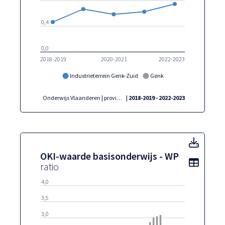
0,4
0,0
2018-2019
2020-2021
2022-2023
Industrieterrein Genk-Zuid
Genk
Onderwijs Vlaanderen | provincies.incijfers.be
| 2018-2019 - 2022-2023
OKI-w
OKI-waarde basisonderwijs - WP
Toon t
ratio
4,0
3,5
3,0