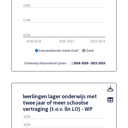
0,8%
0,4%
0,0%
2018-2019
2020-2021
2022-2023
Industrieterrein Genk-Zuid*
Genk
Onderwijs Vlaanderen | provincies.incijfers.be
| 2018-2019 - 2022-2023
leerli
leerlingen lager onderwijs met
Toon t
twee jaar of meer schoolse
vertraging (t.o.v. lln LO) - WP
4,5%
4,0%