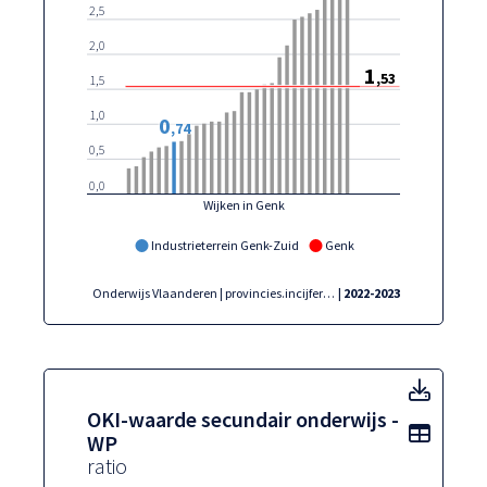
2,5
2,0
1
,53
1,5
1,0
0
,74
0,5
0,0
Wijken in Genk
Industrieterrein Genk-Zuid
Genk
Onderwijs Vlaanderen | provincies.incijfers.be
| 2022-2023
OKI-w
OKI-waarde secundair onderwijs -
Toon t
WP
ratio