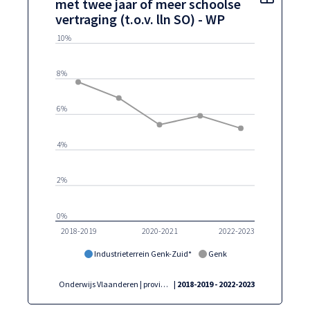
met twee jaar of meer schoolse
vertraging (t.o.v. lln SO) - WP
10%
8%
6%
4%
2%
0%
2018-2019
2020-2021
2022-2023
Industrieterrein Genk-Zuid*
Genk
Onderwijs Vlaanderen | provincies.incijfers.be
| 2018-2019 - 2022-2023