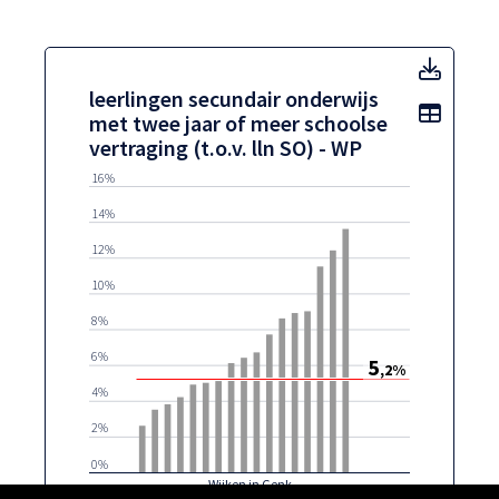
leerli
leerlingen secundair onderwijs
Toon t
met twee jaar of meer schoolse
vertraging (t.o.v. lln SO) - WP
16%
14%
12%
10%
8%
6%
5
,2%
4%
2%
0%
Wijken in Genk