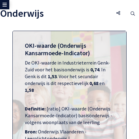
Toon zijmenu
Onderwijs
Onderwij
O
OKI-waarde (Onderwijs
Kansarmoede-Indicator)
De OKI-waarde in Industrieterrein Genk-
Zuid voor het basisonderwijs is
0,74
. In
Genk is dit
1,53
. Voor het secundair
onderwijs is dit respectievelijk
0,68
en
1,58
Definitie:
[ratio] OKI-waarde (Onderwijs
Kansarmoede-Indicator) basisonderwijs -
volgens woonplaats van de leerling
Bron:
Onderwijs Vlaanderen -
Leerplichtonderwijs |