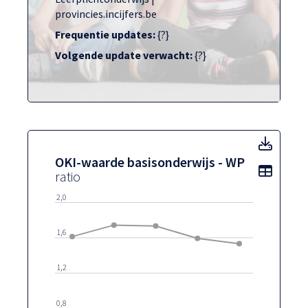
provincies.incijfers.be
Frequentie updates:
{?}
Volgende update verwacht:
{?}
OKI-w
OKI-waarde basisonderwijs - WP
Toon t
ratio
2,0
1,6
1,2
0,8