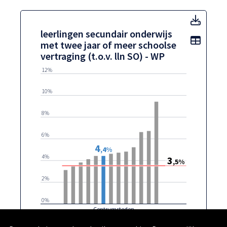
leerli
leerlingen secundair onderwijs
Toon t
met twee jaar of meer schoolse
vertraging (t.o.v. lln SO) - WP
12%
10%
8%
6%
4
,4%
4%
3
,5%
2%
0%
Centrumsteden