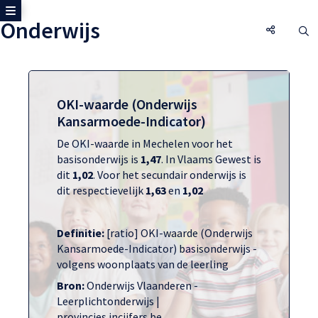
Toon zijmenu
Onderwijs
Onderwij
O
OKI-waarde (Onderwijs
Kansarmoede-Indicator)
De OKI-waarde in Mechelen voor het
basisonderwijs is
1,47
. In Vlaams Gewest is
dit
1,02
. Voor het secundair onderwijs is
dit respectievelijk
1,63
en
1,02
Definitie:
[ratio] OKI-waarde (Onderwijs
Kansarmoede-Indicator) basisonderwijs -
volgens woonplaats van de leerling
Bron:
Onderwijs Vlaanderen -
Leerplichtonderwijs |
provincies.incijfers.be