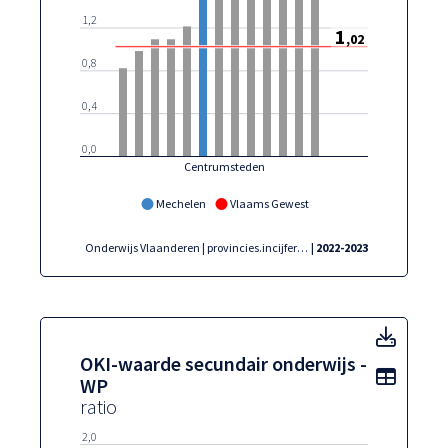
1,2
1
,02
0,8
0,4
0,0
Centrumsteden
Mechelen
Vlaams Gewest
Onderwijs Vlaanderen | provincies.incijfers.be
| 2022-2023
OKI-w
OKI-waarde secundair onderwijs -
Toon t
WP
ratio
2,0