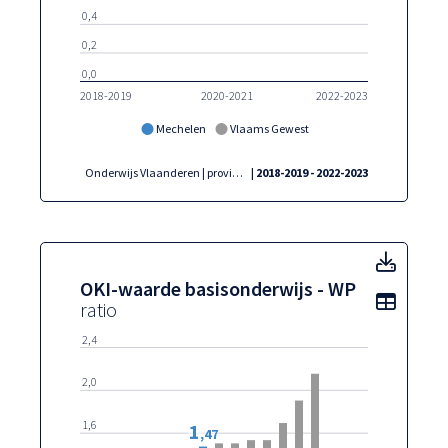
0,4
0,2
0,0
2018-2019
2020-2021
2022-2023
Mechelen
Vlaams Gewest
Onderwijs Vlaanderen | provincies.incijfers.be
| 2018-2019 - 2022-2023
OKI-w
OKI-waarde basisonderwijs - WP
Toon t
ratio
2,4
2,0
1,6
1
,47