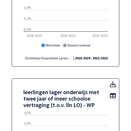
0,4%
0,2%
0,0%
2018-2019
2020-2021
2022-2023
Mechelen
Vlaams Gewest
Onderwijs Vlaanderen | provincies.incijfers.be
| 2018-2019 - 2022-2023
leerli
leerlingen lager onderwijs met
Toon t
twee jaar of meer schoolse
vertraging (t.o.v. lln LO) - WP
3,5%
3,0%