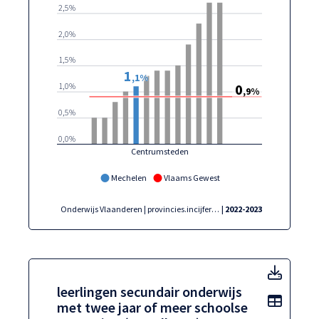
2,5%
2,0%
1,5%
1
,1%
0
1,0%
,9%
0,5%
0,0%
Centrumsteden
Mechelen
Vlaams Gewest
Onderwijs Vlaanderen | provincies.incijfers.be
| 2022-2023
leerli
leerlingen secundair onderwijs
Toon t
met twee jaar of meer schoolse