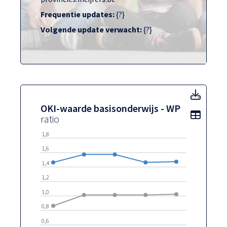
Frequentie updates:
{?}
Volgende update verwacht:
{?}
OKI-w
OKI-waarde basisonderwijs - WP
Toon t
ratio
1,8
1,6
1,4
1,2
1,0
0,8
0,6