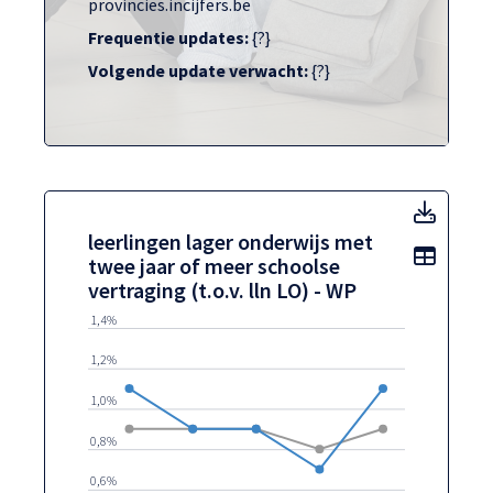
provincies.incijfers.be
Frequentie updates:
{?}
Volgende update verwacht:
{?}
leerli
leerlingen lager onderwijs met
Toon t
twee jaar of meer schoolse
vertraging (t.o.v. lln LO) - WP
1,4%
1,2%
1,0%
0,8%
0,6%