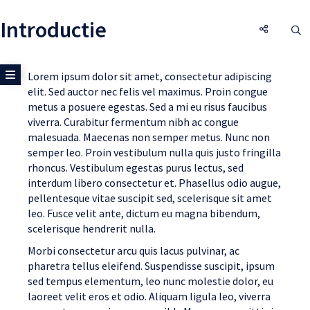
Introductie
Introduc
O
Toon zijmenu
Lorem ipsum dolor sit amet, consectetur adipiscing
elit. Sed auctor nec felis vel maximus. Proin congue
metus a posuere egestas. Sed a mi eu risus faucibus
viverra. Curabitur fermentum nibh ac congue
malesuada. Maecenas non semper metus. Nunc non
semper leo. Proin vestibulum nulla quis justo fringilla
rhoncus. Vestibulum egestas purus lectus, sed
interdum libero consectetur et. Phasellus odio augue,
pellentesque vitae suscipit sed, scelerisque sit amet
leo. Fusce velit ante, dictum eu magna bibendum,
scelerisque hendrerit nulla.
Morbi consectetur arcu quis lacus pulvinar, ac
pharetra tellus eleifend. Suspendisse suscipit, ipsum
sed tempus elementum, leo nunc molestie dolor, eu
laoreet velit eros et odio. Aliquam ligula leo, viverra