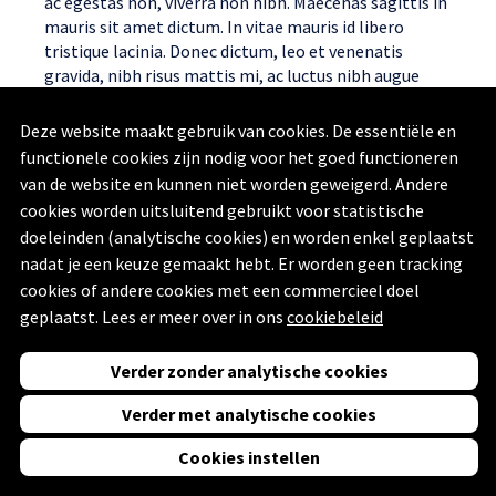
ac egestas non, viverra non nibh. Maecenas sagittis in
mauris sit amet dictum. In vitae mauris id libero
tristique lacinia. Donec dictum, leo et venenatis
gravida, nibh risus mattis mi, ac luctus nibh augue
consequat risus. Pellentesque tellus dui, viverra at nisi
sed, dignissim consectetur justo. Aenean pharetra
Deze website maakt gebruik van cookies. De essentiële en
eros sit amet purus accumsan tincidunt. Duis ac iaculis
functionele cookies zijn nodig voor het goed functioneren
nulla.
van de website en kunnen niet worden geweigerd. Andere
cookies worden uitsluitend gebruikt voor statistische
doeleinden (analytische cookies) en worden enkel geplaatst
nadat je een keuze gemaakt hebt. Er worden geen tracking
cookies of andere cookies met een commercieel doel
Vorige
Volgende
geplaatst. Lees er meer over in ons
cookiebeleid
Powered by
Swing Stories
Verder zonder analytische cookies
(
Privacyverklaring
,
Toegankelijkheidsverklaring
en
Disclaimer
)
Verder met analytische cookies
Cookies instellen