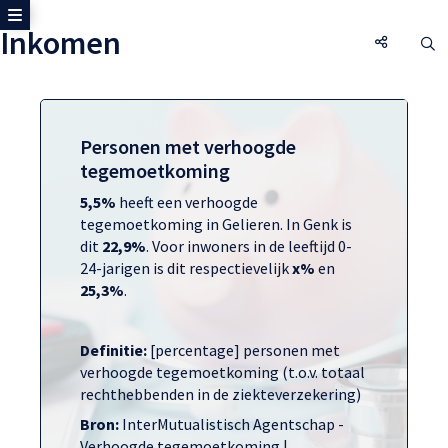
Toon zijmenu
Inkomen
Inkomen,
O
Personen met verhoogde
tegemoetkoming
5,5%
heeft een verhoogde
tegemoetkoming in Gelieren. In Genk is
dit
22,9%
. Voor inwoners in de leeftijd 0-
24-jarigen is dit respectievelijk
x%
en
25,3%
.
Definitie:
[percentage] personen met
verhoogde tegemoetkoming (t.o.v. totaal
rechthebbenden in de ziekteverzekering)
Bron:
InterMutualistisch Agentschap -
Verhoogde tegemoetkoming |