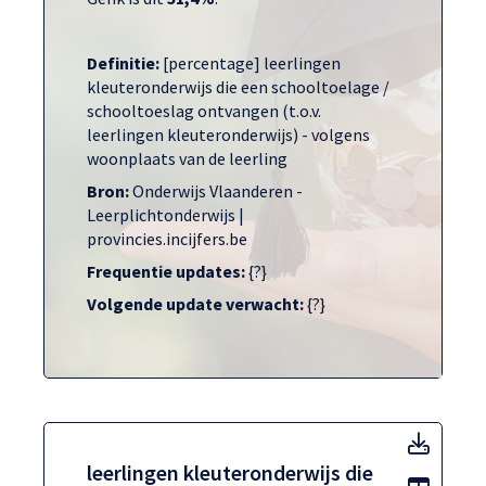
Definitie:
[percentage] leerlingen
kleuteronderwijs die een schooltoelage /
schooltoeslag ontvangen (t.o.v.
leerlingen kleuteronderwijs) - volgens
woonplaats van de leerling
Bron:
Onderwijs Vlaanderen -
Leerplichtonderwijs |
provincies.incijfers.be
Frequentie updates:
{?}
Volgende update verwacht:
{?}
leerli
leerlingen kleuteronderwijs die
Toon t