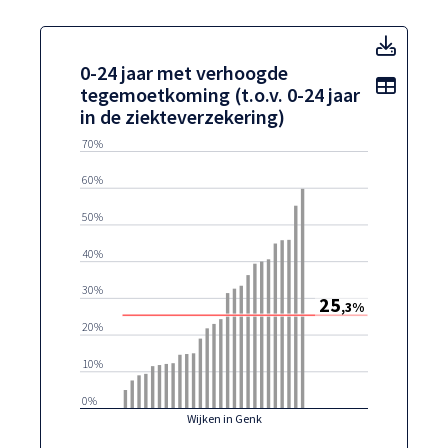
0-24 j
0-24 jaar met verhoogde
Toon t
tegemoetkoming (t.o.v. 0-24 jaar
in de ziekteverzekering)
70%
60%
50%
40%
30%
25
,3%
20%
10%
0%
Wijken in Genk