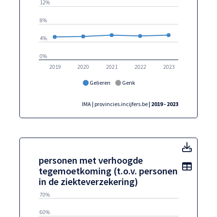
12%
8%
4%
0%
2019
2020
2021
2022
2023
Gelieren
Genk
IMA | provincies.incijfers.be
| 2019 - 2023
perso
personen met verhoogde
Toon t
tegemoetkoming (t.o.v. personen
in de ziekteverzekering)
70%
60%