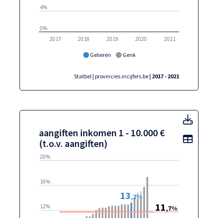
4%
0%
2017
2018
2019
2020
2021
Gelieren
Genk
Statbel | provincies.incijfers.be
| 2017 - 2021
aangif
aangiften inkomen 1 - 10.000 €
Toon t
(t.o.v. aangiften)
20%
16%
13
,2%
11
12%
,7%