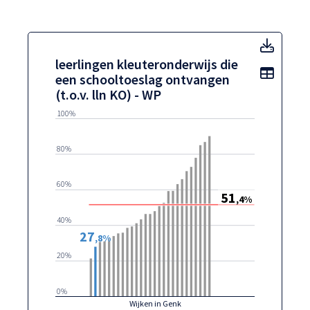
leerli
leerlingen kleuteronderwijs die
Toon t
een schooltoeslag ontvangen
(t.o.v. lln KO) - WP
100%
80%
60%
51
,4%
40%
27
,8%
20%
0%
Wijken in Genk