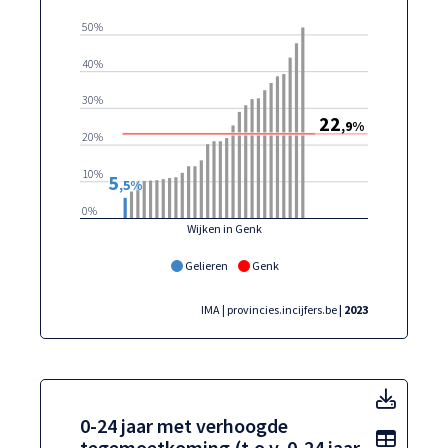
50%
40%
30%
22
,9%
20%
10%
5
,5%
0%
Wijken in Genk
Gelieren
Genk
IMA | provincies.incijfers.be
| 2023
0-24 j
0-24 jaar met verhoogde
Toon t
tegemoetkoming (t.o.v. 0-24 jaar