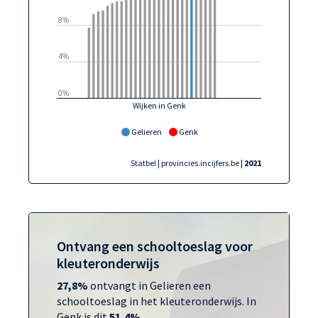
8%
4%
0%
Wijken in Genk
Gelieren
Genk
Statbel | provincies.incijfers.be
| 2021
Ontvang een schooltoeslag voor
kleuteronderwijs
27,8%
ontvangt in Gelieren een
schooltoeslag in het kleuteronderwijs. In
Genk is dit
51,4%
.