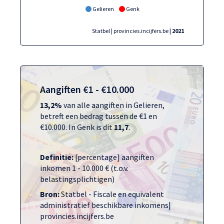
Gelieren
Genk
Statbel | provincies.incijfers.be
| 2021
Aangiften €1 - €10.000
13,2%
van alle aangiften in Gelieren,
betreft een bedrag tussen de €1 en
€10.000. In Genk is dit
11,7
.
Definitie:
[percentage] aangiften
inkomen 1 - 10.000 € (t.o.v.
belastingsplichtigen)
Bron:
Statbel - Fiscale en equivalent
administratief beschikbare inkomens|
provincies.incijfers.be