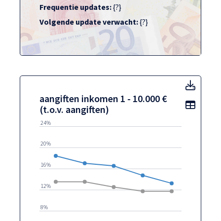
Frequentie updates:
{?}
Volgende update verwacht:
{?}
aangif
aangiften inkomen 1 - 10.000 €
Toon t
(t.o.v. aangiften)
24%
20%
16%
12%
8%