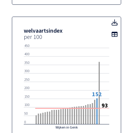
welva
welvaartsindex
Toon t
per 100
450
400
350
300
250
200
152
150
93
100
50
0
Wijken in Genk