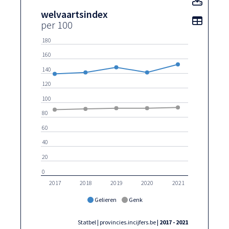
welvaartsindex
Toon t
per 100
180
160
140
120
100
80
60
40
20
0
2017
2018
2019
2020
2021
Gelieren
Genk
Statbel | provincies.incijfers.be
| 2017 - 2021