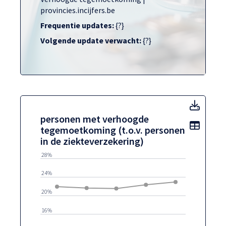
provincies.incijfers.be
Frequentie updates:
{?}
Volgende update verwacht:
{?}
perso
personen met verhoogde
Toon t
tegemoetkoming (t.o.v. personen
in de ziekteverzekering)
28%
24%
20%
16%