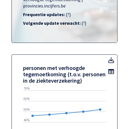
provincies.incijfers.be
Frequentie updates:
{?}
Volgende update verwacht:
{?}
perso
personen met verhoogde
Toon t
tegemoetkoming (t.o.v. personen
in de ziekteverzekering)
70%
60%
50%
40%