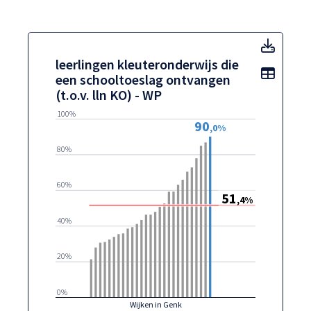
leerli
leerlingen kleuteronderwijs die
Toon t
een schooltoeslag ontvangen
(t.o.v. lln KO) - WP
100%
90
,0%
80%
60%
51
,4%
40%
20%
0%
Wijken in Genk