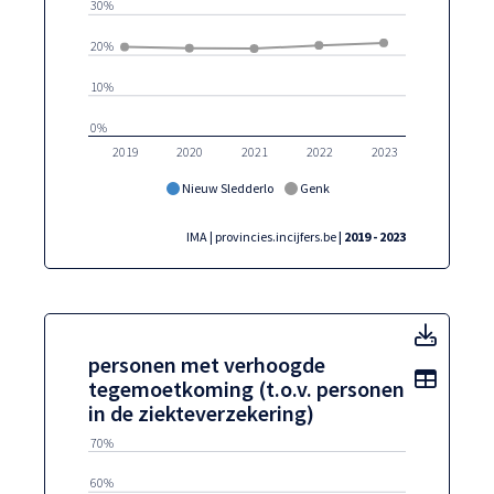
30%
20%
10%
0%
2019
2020
2021
2022
2023
Nieuw Sledderlo
Genk
IMA | provincies.incijfers.be
| 2019 - 2023
perso
personen met verhoogde
Toon t
tegemoetkoming (t.o.v. personen
in de ziekteverzekering)
70%
60%