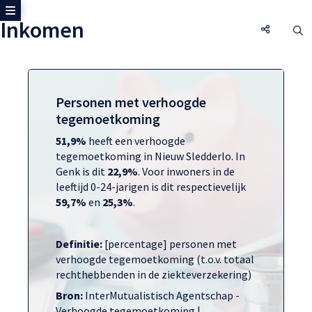
Toon zijmenu
Inkomen
Inkomen,
O
Personen met verhoogde
tegemoetkoming
51,9%
heeft een verhoogde
tegemoetkoming in Nieuw Sledderlo. In
Genk is dit
22,9%
. Voor inwoners in de
leeftijd 0-24-jarigen is dit respectievelijk
59,7%
en
25,3%
.
Definitie:
[percentage] personen met
verhoogde tegemoetkoming (t.o.v. totaal
rechthebbenden in de ziekteverzekering)
Bron:
InterMutualistisch Agentschap -
Verhoogde tegemoetkoming |