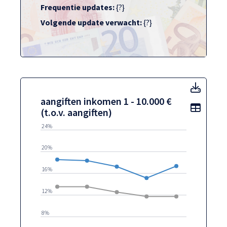
Frequentie updates:
{?}
Volgende update verwacht:
{?}
aangif
aangiften inkomen 1 - 10.000 €
Toon t
(t.o.v. aangiften)
24%
20%
16%
12%
8%