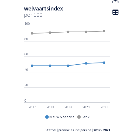
welvaartsindex
Toon t
per 100
100
80
60
40
20
0
2017
2018
2019
2020
2021
Nieuw Sledderlo
Genk
Statbel | provincies.incijfers.be
| 2017 - 2021