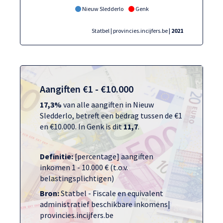
Nieuw Sledderlo
Genk
Statbel | provincies.incijfers.be
| 2021
Aangiften €1 - €10.000
17,3%
van alle aangiften in Nieuw
Sledderlo, betreft een bedrag tussen de €1
en €10.000. In Genk is dit
11,7
.
Definitie:
[percentage] aangiften
inkomen 1 - 10.000 € (t.o.v.
belastingsplichtigen)
Bron:
Statbel - Fiscale en equivalent
administratief beschikbare inkomens|
provincies.incijfers.be