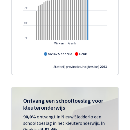
8%
4%
0%
Wijken in Genk
Nieuw Sledderlo
Genk
Statbel | provincies.incijfers.be
| 2021
Ontvang een schooltoeslag voor
kleuteronderwijs
90,0%
ontvangt in Nieuw Sledderlo een
schooltoeslag in het kleuteronderwijs. In
Genk is dit
51,4%
.