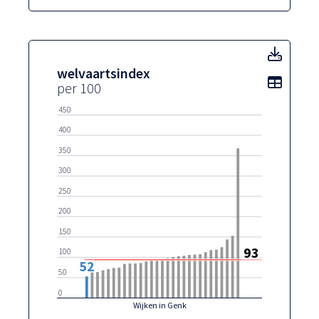
welva
welvaartsindex
Toon t
per 100
450
400
350
300
250
200
150
93
100
52
50
0
Wijken in Genk