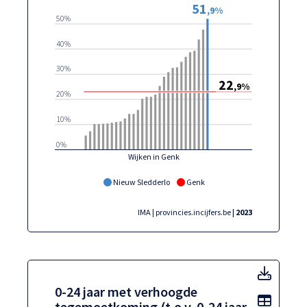
51
,9%
50%
40%
30%
22
,9%
20%
10%
0%
Wijken in Genk
Nieuw Sledderlo
Genk
IMA | provincies.incijfers.be
| 2023
0-24 j
0-24 jaar met verhoogde
Toon t
tegemoetkoming (t.o.v. 0-24 jaar