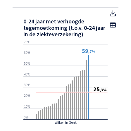
0-24 j
0-24 jaar met verhoogde
Toon t
tegemoetkoming (t.o.v. 0-24 jaar
in de ziekteverzekering)
70%
59
,7%
60%
50%
40%
30%
25
,3%
20%
10%
0%
Wijken in Genk