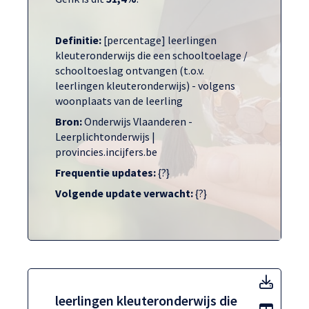
Definitie:
[percentage] leerlingen
kleuteronderwijs die een schooltoelage /
schooltoeslag ontvangen (t.o.v.
leerlingen kleuteronderwijs) - volgens
woonplaats van de leerling
Bron:
Onderwijs Vlaanderen -
Leerplichtonderwijs |
provincies.incijfers.be
Frequentie updates:
{?}
Volgende update verwacht:
{?}
leerli
leerlingen kleuteronderwijs die
Toon t