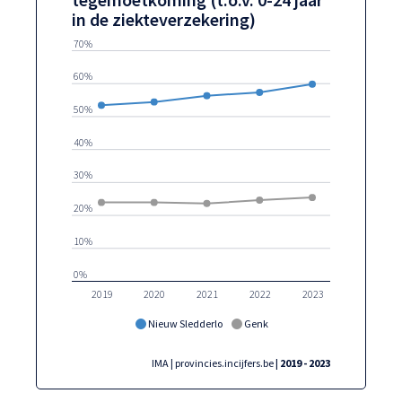
in de ziekteverzekering)
70%
60%
50%
40%
30%
20%
10%
0%
2019
2020
2021
2022
2023
Nieuw Sledderlo
Genk
IMA | provincies.incijfers.be
| 2019 - 2023