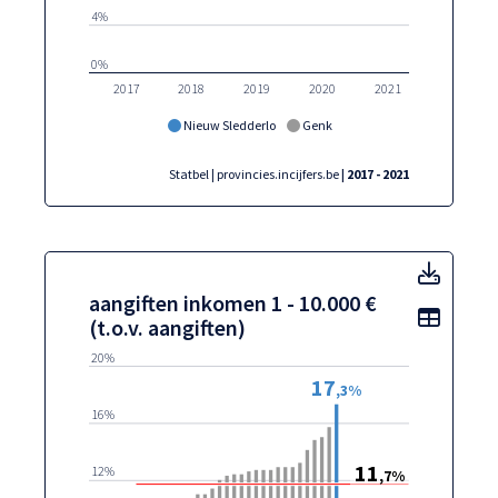
4%
0%
2017
2018
2019
2020
2021
Nieuw Sledderlo
Genk
Statbel | provincies.incijfers.be
| 2017 - 2021
aangif
aangiften inkomen 1 - 10.000 €
Toon t
(t.o.v. aangiften)
20%
17
,3%
16%
11
12%
,7%