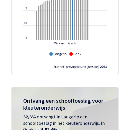
8%
4%
0%
Wijken in Genk
Langerlo
Genk
Statbel | provincies.incijfers.be
| 2021
Ontvang een schooltoeslag voor
kleuteronderwijs
32,3%
ontvangt in Langerlo een
schooltoeslag in het kleuteronderwijs. In
Genk is dit
51,4%
.