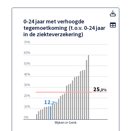
0-24 j
0-24 jaar met verhoogde
Toon t
tegemoetkoming (t.o.v. 0-24 jaar
in de ziekteverzekering)
70%
60%
50%
40%
30%
25
,3%
20%
12
,2%
10%
0%
Wijken in Genk