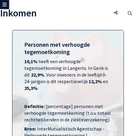
Toon zijmenu
Inkomen
Inkomen,
O
Personen met verhoogde
tegemoetkoming
10,1%
heeft een verhoogde
tegemoetkoming in Langerlo. In Genk is
dit
22,9%
. Voor inwoners in de leeftijd 0-
24-jarigen is dit respectievelijk
12,2%
en
25,3%
.
Definitie:
[percentage] personen met
verhoogde tegemoetkoming (t.o.v. totaal
rechthebbenden in de ziekteverzekering)
Bron:
InterMutualistisch Agentschap -
Verhoogde tegemoetkoming |