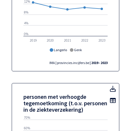
12%
8%
4%
0%
2019
2020
2021
2022
2023
Langerlo
Genk
IMA | provincies.incijfers.be
| 2019 - 2023
perso
personen met verhoogde
Toon t
tegemoetkoming (t.o.v. personen
in de ziekteverzekering)
70%
60%