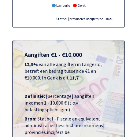
Langerlo
Genk
Statbel | provincies.incijfers.be
| 2021
Aangiften €1 - €10.000
12,9%
van alle aangiften in Langerlo,
betreft een bedrag tussen de €1 en
€10.000. In Genk is dit
11,7
.
Definitie:
[percentage] aangiften
inkomen 1 - 10.000 € (t.o.v.
belastingsplichtigen)
Bron:
Statbel - Fiscale en equivalent
administratief beschikbare inkomens|
provincies.incijfers.be