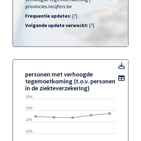
provincies.incijfers.be
Frequentie updates:
{?}
Volgende update verwacht:
{?}
perso
personen met verhoogde
Toon t
tegemoetkoming (t.o.v. personen
in de ziekteverzekering)
28%
24%
20%
16%