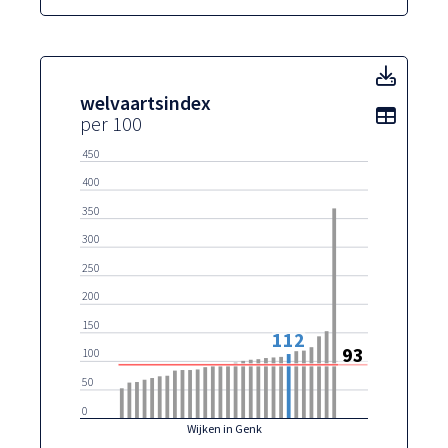
welva
welvaartsindex
Toon t
per 100
450
400
350
300
250
200
150
112
93
100
50
0
Wijken in Genk