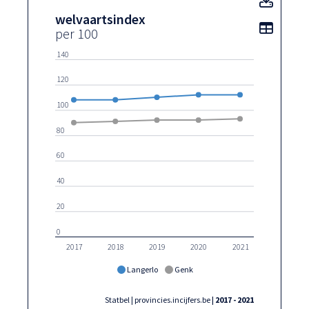
welvaartsindex
Toon t
per 100
140
120
100
80
60
40
20
0
2017
2018
2019
2020
2021
Langerlo
Genk
Statbel | provincies.incijfers.be
| 2017 - 2021