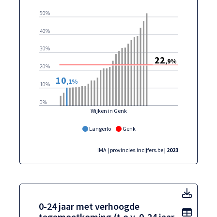
50%
40%
30%
22
,9%
20%
10
,1%
10%
0%
Wijken in Genk
Langerlo
Genk
IMA | provincies.incijfers.be
| 2023
0-24 j
0-24 jaar met verhoogde
Toon t
tegemoetkoming (t.o.v. 0-24 jaar