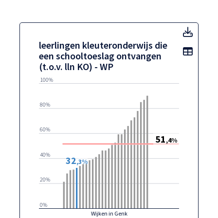
leerli
leerlingen kleuteronderwijs die
Toon t
een schooltoeslag ontvangen
(t.o.v. lln KO) - WP
100%
80%
60%
51
,4%
40%
32
,3%
20%
0%
Wijken in Genk