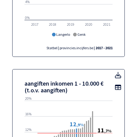
4%
0%
2017
2018
2019
2020
2021
Langerlo
Genk
Statbel | provincies.incijfers.be
| 2017 - 2021
aangif
aangiften inkomen 1 - 10.000 €
Toon t
(t.o.v. aangiften)
20%
16%
12
,9%
11
12%
,7%