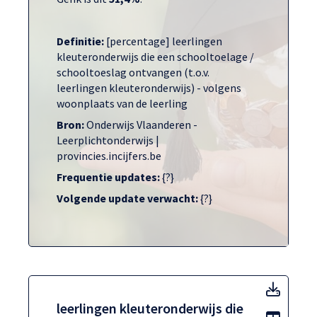
Definitie:
[percentage] leerlingen
kleuteronderwijs die een schooltoelage /
schooltoeslag ontvangen (t.o.v.
leerlingen kleuteronderwijs) - volgens
woonplaats van de leerling
Bron:
Onderwijs Vlaanderen -
Leerplichtonderwijs |
provincies.incijfers.be
Frequentie updates:
{?}
Volgende update verwacht:
{?}
leerli
leerlingen kleuteronderwijs die
Toon t