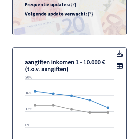
Frequentie updates:
{?}
Volgende update verwacht:
{?}
aangif
aangiften inkomen 1 - 10.000 €
Toon t
(t.o.v. aangiften)
20%
16%
12%
8%