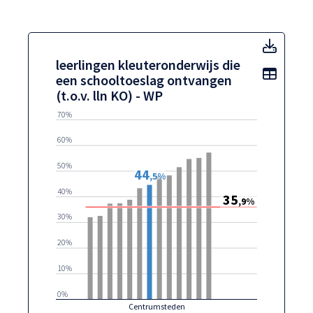
leerli
leerlingen kleuteronderwijs die
Toon t
een schooltoeslag ontvangen
(t.o.v. lln KO) - WP
70%
60%
50%
44
,5%
40%
35
,9%
30%
20%
10%
0%
Centrumsteden