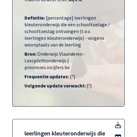
Definitie:
[percentage] leerlingen
kleuteronderwijs die een schooltoelage /
schooltoeslag ontvangen (t.o.v.
leerlingen kleuteronderwijs) - volgens
woonplaats van de leerling
Bron:
Onderwijs Vlaanderen -
Leerplichtonderwijs |
provincies.incijfers.be
Frequentie updates:
{?}
Volgende update verwacht:
{?}
leerli
leerlingen kleuteronderwijs die
Toon t