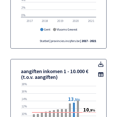
2%
0%
2017
2018
2019
2020
2021
Gent
Vlaams Gewest
Statbel | provincies.incijfers.be
| 2017 - 2021
aangif
aangiften inkomen 1 - 10.000 €
Toon t
(t.o.v. aangiften)
18%
16%
13
14%
,5%
12%
10
,9%
10%