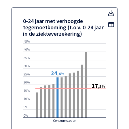
0-24 j
0-24 jaar met verhoogde
Toon t
tegemoetkoming (t.o.v. 0-24 jaar
in de ziekteverzekering)
45%
40%
35%
30%
24
,4%
25%
20%
17
,5%
15%
10%
5%
0%
Centrumsteden