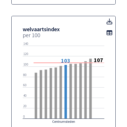
welva
welvaartsindex
Toon t
per 100
140
120
107
103
100
80
60
40
20
0
Centrumsteden