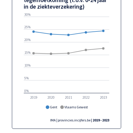
in de ziekteverzekering)
30%
25%
20%
15%
10%
5%
0%
2019
2020
2021
2022
2023
Gent
Vlaams Gewest
IMA | provincies.incijfers.be
| 2019 - 2023