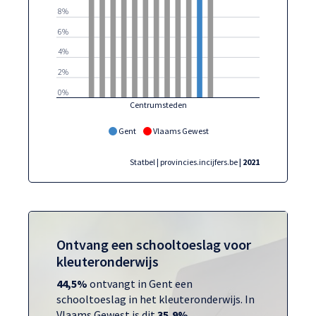
8%
6%
4%
2%
0%
Centrumsteden
Gent
Vlaams Gewest
Statbel | provincies.incijfers.be
| 2021
Ontvang een schooltoeslag voor
kleuteronderwijs
44,5%
ontvangt in Gent een
schooltoeslag in het kleuteronderwijs. In
Vlaams Gewest is dit
35,9%
.