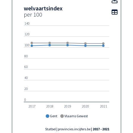
welvaartsindex
Toon t
per 100
140
120
100
80
60
40
20
0
2017
2018
2019
2020
2021
Gent
Vlaams Gewest
Statbel | provincies.incijfers.be
| 2017 - 2021