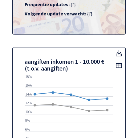
Frequentie updates:
{?}
Volgende update verwacht:
{?}
aangif
aangiften inkomen 1 - 10.000 €
Toon t
(t.o.v. aangiften)
18%
16%
14%
12%
10%
8%
6%
4%