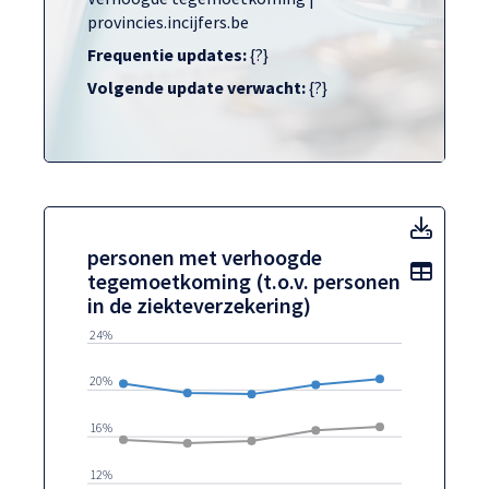
provincies.incijfers.be
Frequentie updates:
{?}
Volgende update verwacht:
{?}
perso
personen met verhoogde
Toon t
tegemoetkoming (t.o.v. personen
in de ziekteverzekering)
24%
20%
16%
12%