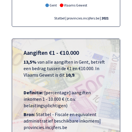
Gent
Vlaams Gewest
Statbel | provincies.incijfers.be
| 2021
Aangiften €1 - €10.000
13,5%
van alle aangiften in Gent, betreft
een bedrag tussen de €1 en €10.000. In
Vlaams Gewest is dit
10,9
.
Definitie:
[percentage] aangiften
inkomen 1 - 10.000 € (t.o.v.
belastingsplichtigen)
Bron:
Statbel - Fiscale en equivalent
administratief beschikbare inkomens|
provincies.incijfers.be