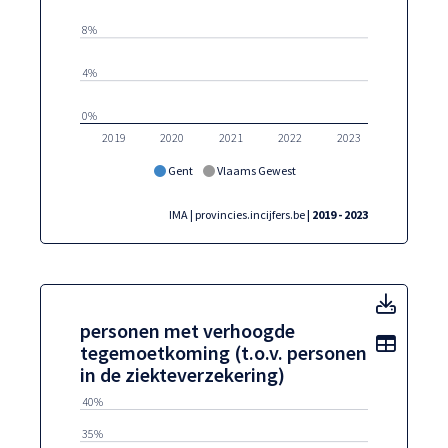
8%
4%
0%
2019
2020
2021
2022
2023
Gent
Vlaams Gewest
IMA | provincies.incijfers.be
| 2019 - 2023
perso
personen met verhoogde
Toon t
tegemoetkoming (t.o.v. personen
in de ziekteverzekering)
40%
35%