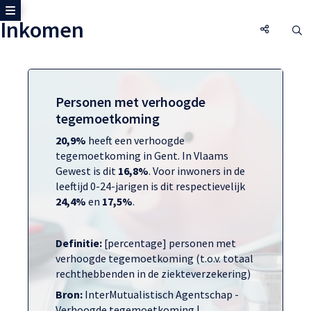
Toon zijmenu
Inkomen
Inkomen,
O
Personen met verhoogde
tegemoetkoming
20,9%
heeft een verhoogde
tegemoetkoming in Gent. In Vlaams
Gewest is dit
16,8%
. Voor inwoners in de
leeftijd 0-24-jarigen is dit respectievelijk
24,4%
en
17,5%
.
Definitie:
[percentage] personen met
verhoogde tegemoetkoming (t.o.v. totaal
rechthebbenden in de ziekteverzekering)
Bron:
InterMutualistisch Agentschap -
Verhoogde tegemoetkoming |