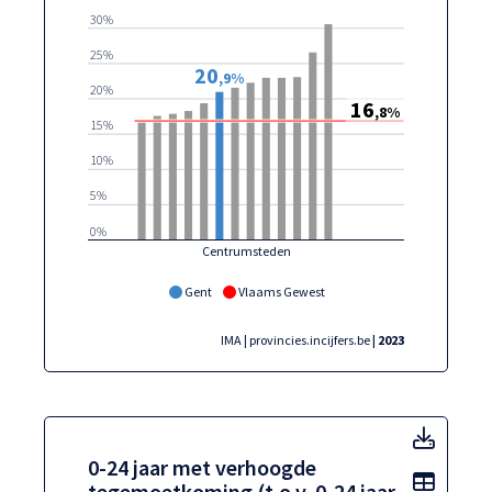
30%
25%
20
,9%
20%
16
,8%
15%
10%
5%
0%
Centrumsteden
Gent
Vlaams Gewest
IMA | provincies.incijfers.be
| 2023
0-24 j
0-24 jaar met verhoogde
Toon t
tegemoetkoming (t.o.v. 0-24 jaar