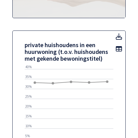
priva
private huishoudens in een
Toon t
huurwoning (t.o.v. huishoudens
met gekende bewoningstitel)
40%
35%
30%
25%
20%
15%
10%
5%