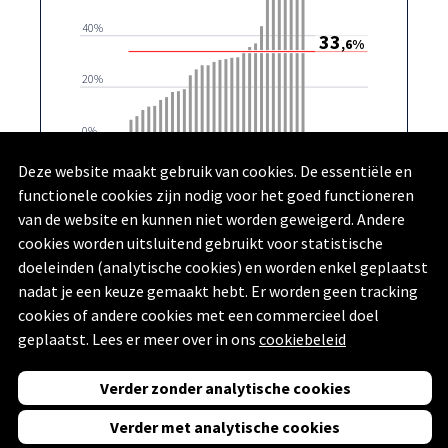
40%
33
,6%
20%
0%
Wijken in Genk
Deze website maakt gebruik van cookies. De essentiële en
Wijk onbekend (Ontbrekende waarde)
Genk
functionele cookies zijn nodig voor het goed functioneren
van de website en kunnen niet worden geweigerd. Andere
Kadaster & Rijksregister | provincies.incijfers.be
| 2023
cookies worden uitsluitend gebruikt voor statistische
doeleinden (analytische cookies) en worden enkel geplaatst
nadat je een keuze gemaakt hebt. Er worden geen tracking
cookies of andere cookies met een commercieel doel
geplaatst. Lees er meer over in ons
cookiebeleid
Vorige
Volgende
Verder zonder analytische cookies
Powered by
Swing Stories
Verder met analytische cookies
(
Privacyverklaring
,
Toegankelijkheidsverklaring
en
Disclaimer
)