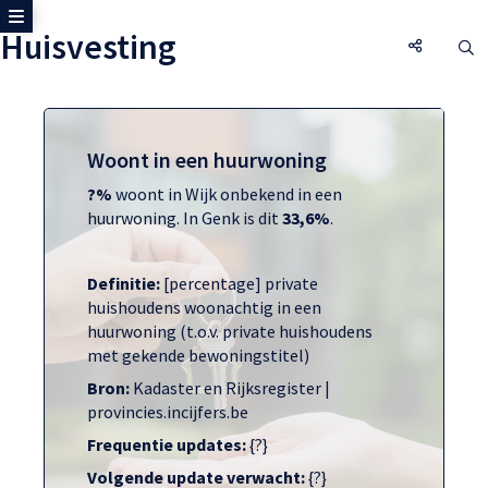
Toon zijmenu
Huisvesting
Huisvest
O
Woont in een huurwoning
?%
woont in Wijk onbekend in een
huurwoning. In Genk is dit
33,6%
.
Definitie:
[percentage] private
huishoudens woonachtig in een
huurwoning (t.o.v. private huishoudens
met gekende bewoningstitel)
Bron:
Kadaster en Rijksregister |
provincies.incijfers.be
Frequentie updates:
{?}
Volgende update verwacht:
{?}