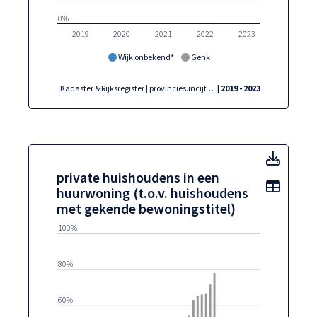
0%
2019
2020
2021
2022
2023
Wijk onbekend*
Genk
Kadaster & Rijksregister | provincies.incijfers.be
| 2019 - 2023
priva
private huishoudens in een
Toon t
huurwoning (t.o.v. huishoudens
met gekende bewoningstitel)
100%
80%
60%