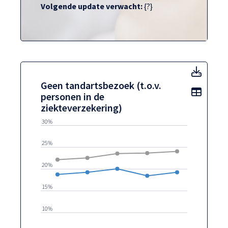
Volgende update verwacht:
{?}
Geen t
Geen tandartsbezoek (t.o.v.
Toon t
personen in de
ziekteverzekering)
30%
25%
20%
15%
10%