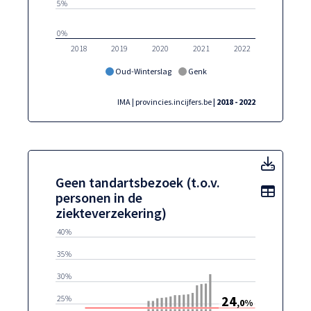
5%
0%
2018
2019
2020
2021
2022
Oud-Winterslag
Genk
IMA | provincies.incijfers.be
| 2018 - 2022
Geen t
Geen tandartsbezoek (t.o.v.
Toon t
personen in de
ziekteverzekering)
40%
35%
30%
24
25%
,0%