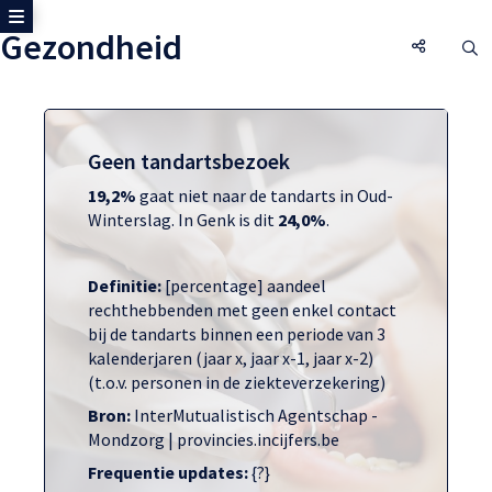
Toon zijmenu
Gezondheid
Gezondhe
O
Geen tandartsbezoek
19,2%
gaat niet naar de tandarts in Oud-
Winterslag. In Genk is dit
24,0%
.
Definitie:
[percentage] aandeel
rechthebbenden met geen enkel contact
bij de tandarts binnen een periode van 3
kalenderjaren (jaar x, jaar x-1, jaar x-2)
(t.o.v. personen in de ziekteverzekering)
Bron:
InterMutualistisch Agentschap -
Mondzorg | provincies.incijfers.be
Frequentie updates:
{?}