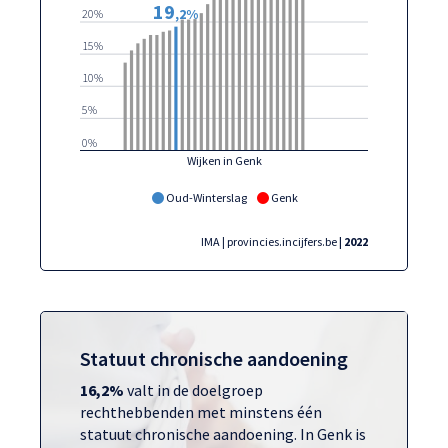
19
,2%
20%
15%
10%
5%
0%
Wijken in Genk
Oud-Winterslag
Genk
IMA | provincies.incijfers.be
| 2022
Statuut chronische aandoening
16,2%
valt in de doelgroep
rechthebbenden met minstens één
statuut chronische aandoening. In Genk is