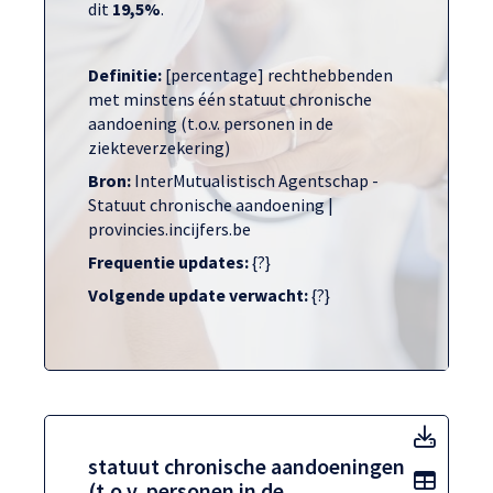
dit
19,5%
.
Definitie:
[percentage] rechthebbenden
met minstens één statuut chronische
aandoening (t.o.v. personen in de
ziekteverzekering)
Bron:
InterMutualistisch Agentschap -
Statuut chronische aandoening |
provincies.incijfers.be
Frequentie updates:
{?}
Volgende update verwacht:
{?}
statuu
statuut chronische aandoeningen
Toon t
(t.o.v. personen in de