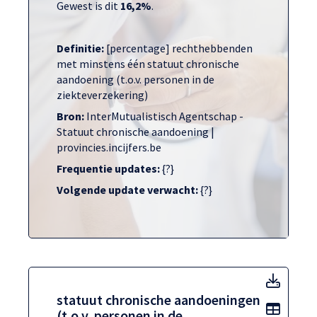
Gewest is dit
16,2%
.
Definitie:
[percentage] rechthebbenden
met minstens één statuut chronische
aandoening (t.o.v. personen in de
ziekteverzekering)
Bron:
InterMutualistisch Agentschap -
Statuut chronische aandoening |
provincies.incijfers.be
Frequentie updates:
{?}
Volgende update verwacht:
{?}
statuu
statuut chronische aandoeningen
Toon t
(t.o.v. personen in de