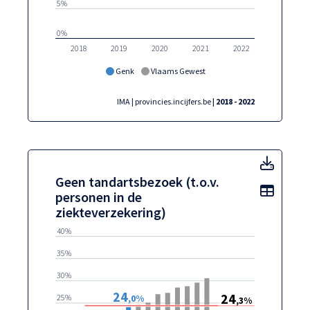
5%
0%
2018
2019
2020
2021
2022
Genk
Vlaams Gewest
IMA | provincies.incijfers.be
| 2018 - 2022
Geen t
Geen tandartsbezoek (t.o.v.
Toon t
personen in de
ziekteverzekering)
40%
35%
30%
24
24
25%
,0%
,3%