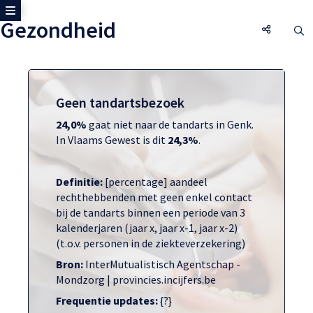
Toon zijmenu
Gezondheid
Gezondhe
O
Geen tandartsbezoek
24,0%
gaat niet naar de tandarts in Genk.
In Vlaams Gewest is dit
24,3%
.
Definitie:
[percentage] aandeel
rechthebbenden met geen enkel contact
bij de tandarts binnen een periode van 3
kalenderjaren (jaar x, jaar x-1, jaar x-2)
(t.o.v. personen in de ziekteverzekering)
Bron:
InterMutualistisch Agentschap -
Mondzorg | provincies.incijfers.be
Frequentie updates:
{?}