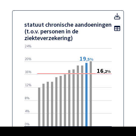
statuu
statuut chronische aandoeningen
Toon t
(t.o.v. personen in de
ziekteverzekering)
24%
19
,5%
20%
16
,2%
16%
12%
8%
4%
0%
Centrumsteden