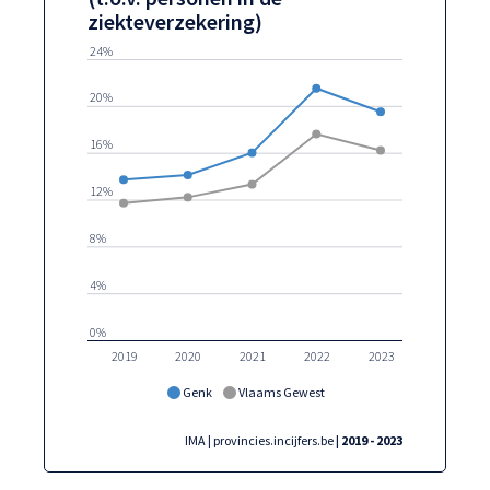
ziekteverzekering)
24%
20%
16%
12%
8%
4%
0%
2019
2020
2021
2022
2023
Genk
Vlaams Gewest
IMA | provincies.incijfers.be
| 2019 - 2023