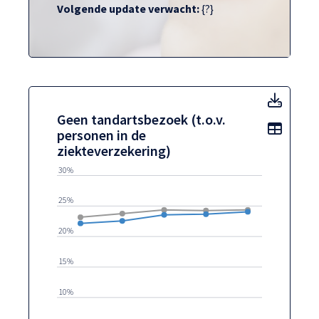
Volgende update verwacht:
{?}
Geen t
Geen tandartsbezoek (t.o.v.
Toon t
personen in de
ziekteverzekering)
30%
25%
20%
15%
10%