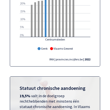
20%
15%
10%
5%
0%
Centrumsteden
Genk
Vlaams Gewest
IMA | provincies.incijfers.be
| 2022
Statuut chronische aandoening
19,5%
valt in de doelgroep
rechthebbenden met minstens één
statuut chronische aandoening. In Vlaams