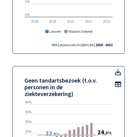
5%
0%
2018
2019
2020
2021
2022
Leuven
Vlaams Gewest
IMA | provincies.incijfers.be
| 2018 - 2022
Geen t
Geen tandartsbezoek (t.o.v.
Toon t
personen in de
ziekteverzekering)
40%
35%
30%
24
25%
22
,3%
,9%