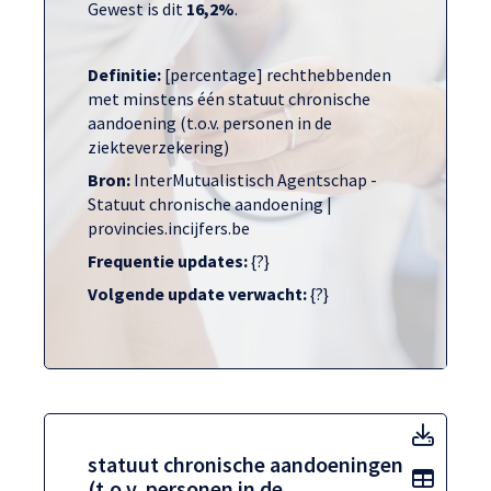
Gewest is dit
16,2%
.
Definitie:
[percentage] rechthebbenden
met minstens één statuut chronische
aandoening (t.o.v. personen in de
ziekteverzekering)
Bron:
InterMutualistisch Agentschap -
Statuut chronische aandoening |
provincies.incijfers.be
Frequentie updates:
{?}
Volgende update verwacht:
{?}
statuu
statuut chronische aandoeningen
Toon t
(t.o.v. personen in de