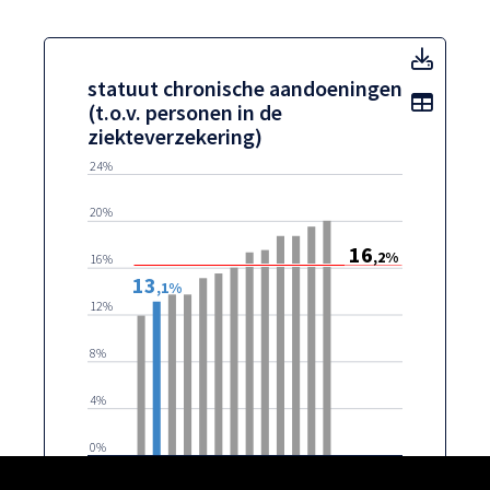
statuu
statuut chronische aandoeningen
Toon t
(t.o.v. personen in de
ziekteverzekering)
24%
20%
16
,2%
16%
13
,1%
12%
8%
4%
0%
Centrumsteden