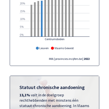
20%
15%
10%
5%
0%
Centrumsteden
Leuven
Vlaams Gewest
IMA | provincies.incijfers.be
| 2022
Statuut chronische aandoening
13,1%
valt in de doelgroep
rechthebbenden met minstens één
statuut chronische aandoening. In Vlaams