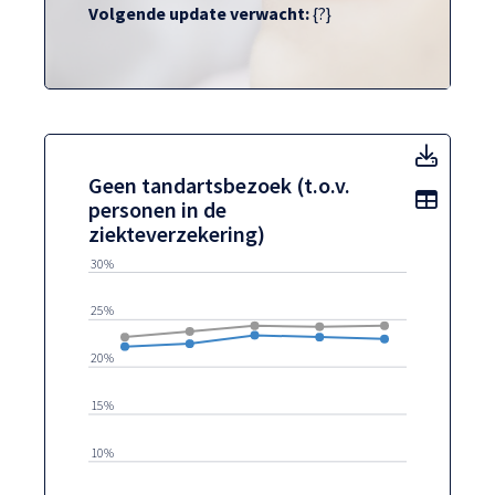
Volgende update verwacht:
{?}
Geen t
Geen tandartsbezoek (t.o.v.
Toon t
personen in de
ziekteverzekering)
30%
25%
20%
15%
10%