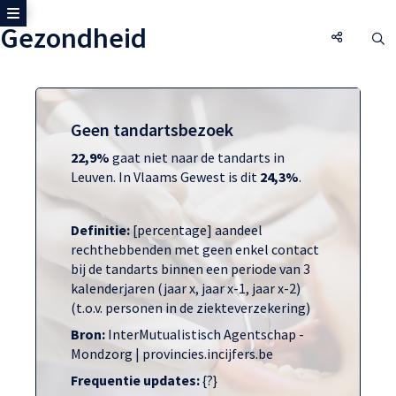
Toon zijmenu
Gezondheid
Gezondhe
O
Geen tandartsbezoek
22,9%
gaat niet naar de tandarts in
Leuven. In Vlaams Gewest is dit
24,3%
.
Definitie:
[percentage] aandeel
rechthebbenden met geen enkel contact
bij de tandarts binnen een periode van 3
kalenderjaren (jaar x, jaar x-1, jaar x-2)
(t.o.v. personen in de ziekteverzekering)
Bron:
InterMutualistisch Agentschap -
Mondzorg | provincies.incijfers.be
Frequentie updates:
{?}