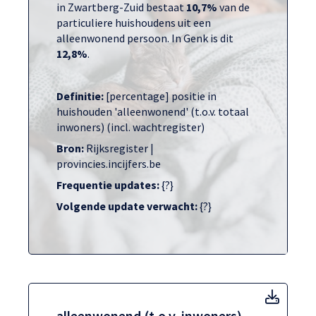
in Zwartberg-Zuid bestaat
10,7%
van de
particuliere huishoudens uit een
alleenwonend persoon. In Genk is dit
12,8%
.
Definitie:
[percentage] positie in
huishouden 'alleenwonend' (t.o.v. totaal
inwoners) (incl. wachtregister)
Bron:
Rijksregister |
provincies.incijfers.be
Frequentie updates:
{?}
Volgende update verwacht:
{?}
allee
alleenwonend (t.o.v. inwoners)