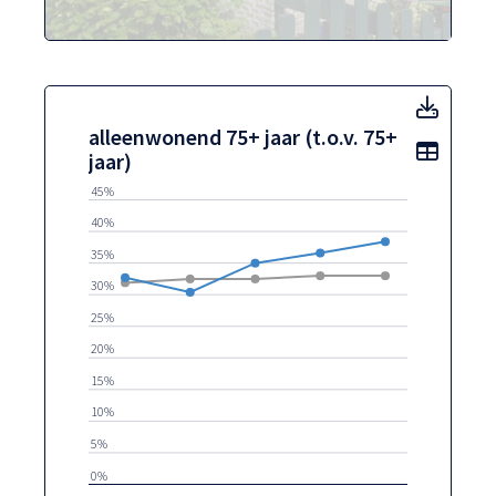
alleen
alleenwonend 75+ jaar (t.o.v. 75+
Toon t
jaar)
45%
40%
35%
30%
25%
20%
15%
10%
5%
0%