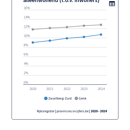
Toon t
16%
14%
12%
10%
8%
6%
4%
2%
0%
2020
2021
2022
2023
2024
Zwartberg-Zuid
Genk
Rijksregister | provincies.incijfers.be
| 2020 - 2024