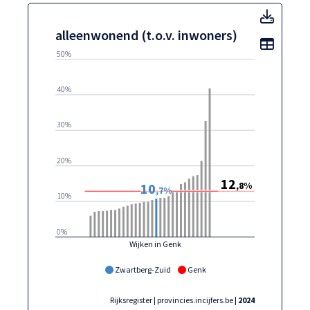
allee
alleenwonend (t.o.v. inwoners)
Toon t
50%
40%
30%
20%
12
,8%
10
,7%
10%
0%
Wijken in Genk
Zwartberg-Zuid
Genk
Rijksregister | provincies.incijfers.be
| 2024