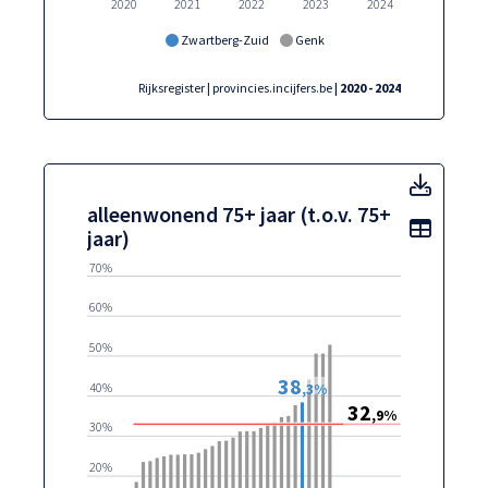
2020
2021
2022
2023
2024
Zwartberg-Zuid
Genk
Rijksregister | provincies.incijfers.be
| 2020 - 2024
alleen
alleenwonend 75+ jaar (t.o.v. 75+
Toon t
jaar)
70%
60%
50%
38
40%
,3%
32
,9%
30%
20%