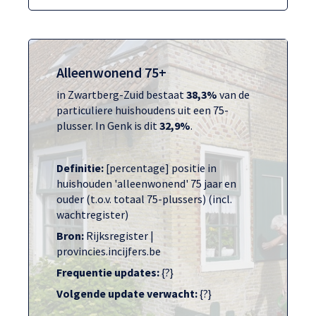
Alleenwonend 75+
in Zwartberg-Zuid bestaat
38,3%
van de
particuliere huishoudens uit een 75-
plusser. In Genk is dit
32,9%
.
Definitie:
[percentage] positie in
huishouden 'alleenwonend' 75 jaar en
ouder (t.o.v. totaal 75-plussers) (incl.
wachtregister)
Bron:
Rijksregister |
provincies.incijfers.be
Frequentie updates:
{?}
Volgende update verwacht:
{?}