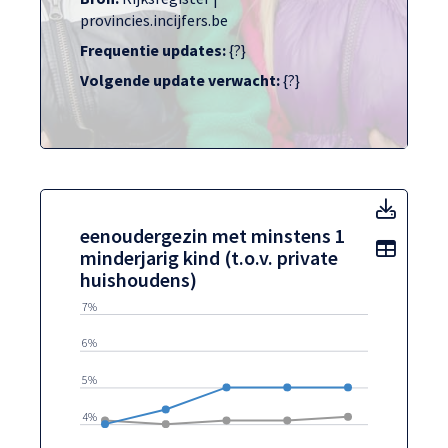
provincies.incijfers.be
Frequentie updates:
{?}
Volgende update verwacht:
{?}
eenoud
eenoudergezin met minstens 1
Toon t
minderjarig kind (t.o.v. private
huishoudens)
7%
6%
5%
4%