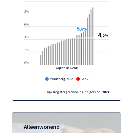
8%
6%
5
,0%
4
,2%
4%
2%
0%
Wijken in Genk
Zwartberg-Zuid
Genk
Rijksregister | provincies.incijfers.be
| 2024
Alleenwonend