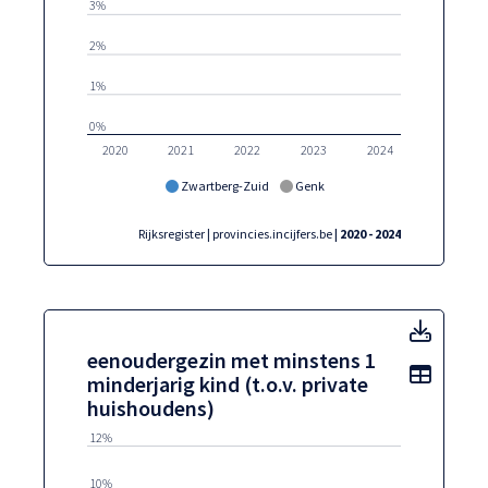
3%
2%
1%
0%
2020
2021
2022
2023
2024
Zwartberg-Zuid
Genk
Rijksregister | provincies.incijfers.be
| 2020 - 2024
eenoud
eenoudergezin met minstens 1
Toon t
minderjarig kind (t.o.v. private
huishoudens)
12%
10%