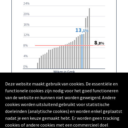
24%
20%
16%
13
,1%
12%
8
,8%
8%
4%
0%
Wijken in Genk
Zwartberg-Zuid
Genk
Deze website maakt gebruik van cookies. De essentiële en
functionele cookies zijn nodig voor het goed functioneren
Rijksregister | provincies.incijfers.be
| 2024
van de website en kunnen niet worden geweigerd. Andere
cookies worden uitsluitend gebruikt voor statistische
doeleinden (analytische cookies) en worden enkel geplaatst
nadat je een keuze gemaakt hebt. Er worden geen tracking
cookies of andere cookies met een commercieel doel