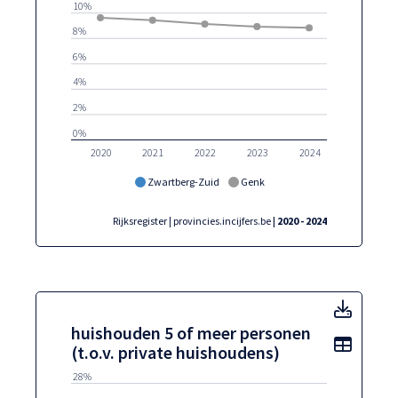
10%
8%
6%
4%
2%
0%
2020
2021
2022
2023
2024
Zwartberg-Zuid
Genk
Rijksregister | provincies.incijfers.be
| 2020 - 2024
huisho
huishouden 5 of meer personen
Toon t
(t.o.v. private huishoudens)
28%