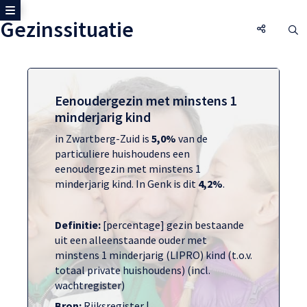
Toon zijmenu
Gezinssituatie
Gezinssi
O
Eenoudergezin met minstens 1
minderjarig kind
in Zwartberg-Zuid is
5,0%
van de
particuliere huishoudens een
eenoudergezin met minstens 1
minderjarig kind. In Genk is dit
4,2%
.
Definitie:
[percentage] gezin bestaande
uit een alleenstaande ouder met
minstens 1 minderjarig (LIPRO) kind (t.o.v.
totaal private huishoudens) (incl.
wachtregister)
Bron:
Rijksregister |