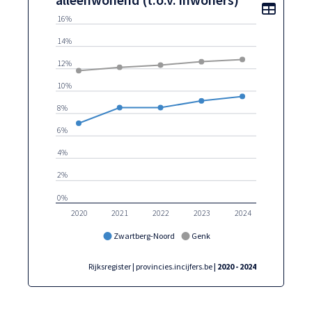
Toon t
16%
14%
12%
10%
8%
6%
4%
2%
0%
2020
2021
2022
2023
2024
Zwartberg-Noord
Genk
Rijksregister | provincies.incijfers.be
| 2020 - 2024