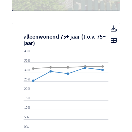
alleen
alleenwonend 75+ jaar (t.o.v. 75+
Toon t
jaar)
40%
35%
30%
25%
20%
15%
10%
5%
0%