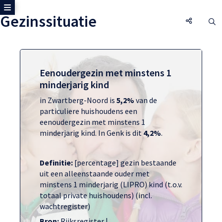
Toon zijmenu
Gezinssituatie
Gezinssi
O
Eenoudergezin met minstens 1
minderjarig kind
in Zwartberg-Noord is
5,2%
van de
particuliere huishoudens een
eenoudergezin met minstens 1
minderjarig kind. In Genk is dit
4,2%
.
Definitie:
[percentage] gezin bestaande
uit een alleenstaande ouder met
minstens 1 minderjarig (LIPRO) kind (t.o.v.
totaal private huishoudens) (incl.
wachtregister)
Bron:
Rijksregister |