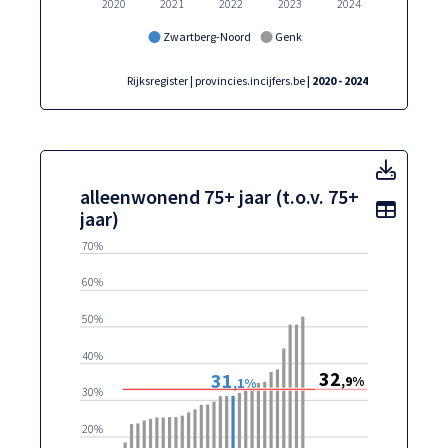
2020
2021
2022
2023
2024
Zwartberg-Noord
Genk
Rijksregister | provincies.incijfers.be
| 2020 - 2024
alleen
alleenwonend 75+ jaar (t.o.v. 75+
Toon t
jaar)
70%
60%
50%
40%
32
31
,9%
,1%
30%
20%