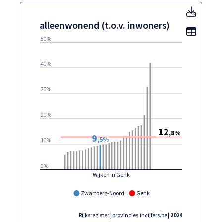
allee
alleenwonend (t.o.v. inwoners)
Toon t
50%
40%
30%
20%
12
,8%
9
,5%
10%
0%
Wijken in Genk
Zwartberg-Noord
Genk
Rijksregister | provincies.incijfers.be
| 2024