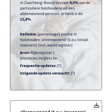
in Zwartberg-Noord bestaat
9,5%
van de
particuliere huishoudens uit een
alleenwonend persoon. In Genk is dit
12,8%
.
Definitie:
[percentage] positie in
huishouden 'alleenwonend' (t.o.v. totaal
inwoners) (incl. wachtregister)
Bron:
Rijksregister |
provincies.incijfers.be
Frequentie updates:
{?}
Volgende update verwacht:
{?}
allee
alleenwonend (t.o.v. inwoners)