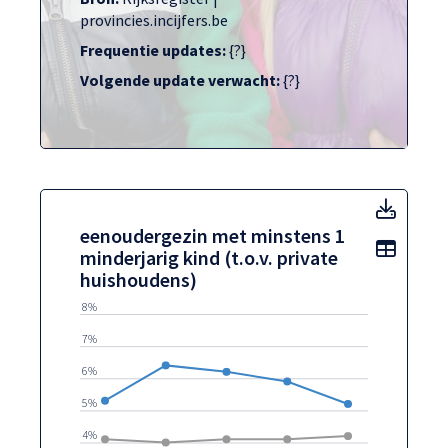
provincies.incijfers.be
Frequentie updates:
{?}
Volgende update verwacht:
{?}
eenoud
eenoudergezin met minstens 1
Toon t
minderjarig kind (t.o.v. private
huishoudens)
8%
7%
6%
5%
4%