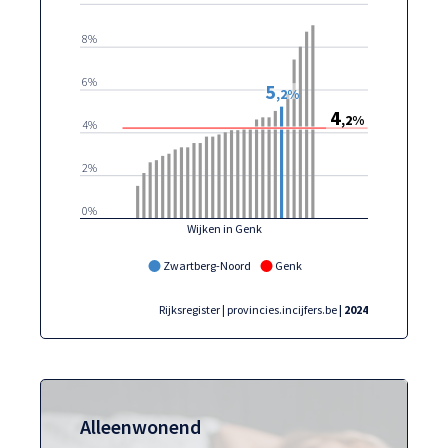
8%
6%
5
,2%
4
,2%
4%
2%
0%
Wijken in Genk
Zwartberg-Noord
Genk
Rijksregister | provincies.incijfers.be
| 2024
Alleenwonend