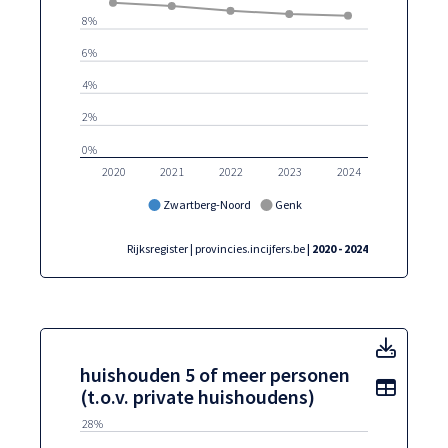
8%
6%
4%
2%
0%
2020
2021
2022
2023
2024
Zwartberg-Noord
Genk
Rijksregister | provincies.incijfers.be
| 2020 - 2024
huisho
huishouden 5 of meer personen
Toon t
(t.o.v. private huishoudens)
28%