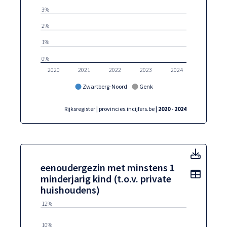
3%
2%
1%
0%
2020
2021
2022
2023
2024
Zwartberg-Noord
Genk
Rijksregister | provincies.incijfers.be
| 2020 - 2024
eenoud
eenoudergezin met minstens 1
Toon t
minderjarig kind (t.o.v. private
huishoudens)
12%
10%