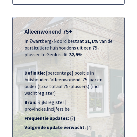
Alleenwonend 75+
in Zwartberg-Noord bestaat
31,1%
van de
particuliere huishoudens uit een 75-
plusser. In Genk is dit
32,9%
.
Definitie:
[percentage] positie in
huishouden 'alleenwonend' 75 jaar en
ouder (t.o.v. totaal 75-plussers) (incl.
wachtregister)
Bron:
Rijksregister |
provincies.incijfers.be
Frequentie updates:
{?}
Volgende update verwacht:
{?}