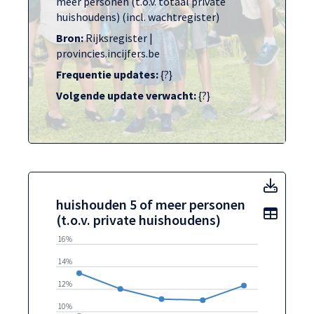
meer personen (t.o.v. totaal private
huishoudens) (incl. wachtregister)
Bron:
Rijksregister |
provincies.incijfers.be
Frequentie updates:
{?}
Volgende update verwacht:
{?}
huisho
huishouden 5 of meer personen
Toon t
(t.o.v. private huishoudens)
16%
14%
12%
10%