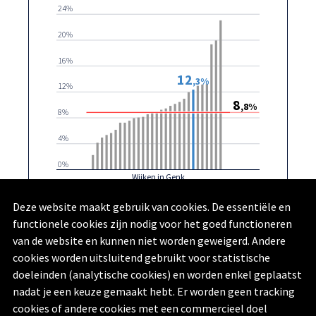
24%
20%
16%
12
,3%
12%
8
,8%
8%
4%
0%
Wijken in Genk
Zwartberg-Noord
Genk
Deze website maakt gebruik van cookies. De essentiële en
functionele cookies zijn nodig voor het goed functioneren
Rijksregister | provincies.incijfers.be
| 2024
van de website en kunnen niet worden geweigerd. Andere
cookies worden uitsluitend gebruikt voor statistische
doeleinden (analytische cookies) en worden enkel geplaatst
nadat je een keuze gemaakt hebt. Er worden geen tracking
cookies of andere cookies met een commercieel doel