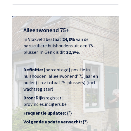
Alleenwonend 75+
in Vlakveld bestaat
24,8%
van de
particuliere huishoudens uit een 75-
plusser. In Genk is dit
32,9%
.
Definitie:
[percentage] positie in
huishouden 'alleenwonend' 75 jaar en
ouder (t.o.v. totaal 75-plussers) (incl.
wachtregister)
Bron:
Rijksregister |
provincies.incijfers.be
Frequentie updates:
{?}
Volgende update verwacht:
{?}