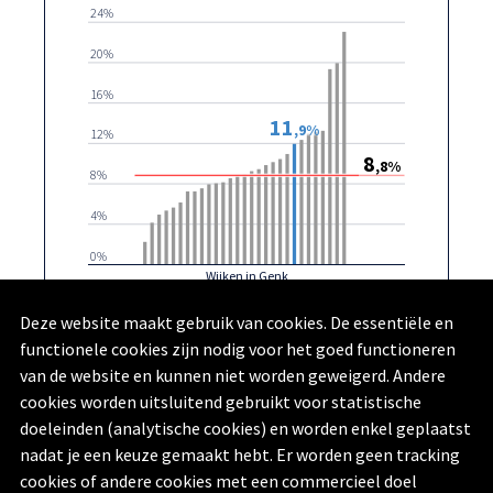
24%
20%
16%
11
,9%
12%
8
,8%
8%
4%
0%
Wijken in Genk
Vlakveld
Genk
Deze website maakt gebruik van cookies. De essentiële en
functionele cookies zijn nodig voor het goed functioneren
Rijksregister | provincies.incijfers.be
| 2024
van de website en kunnen niet worden geweigerd. Andere
cookies worden uitsluitend gebruikt voor statistische
doeleinden (analytische cookies) en worden enkel geplaatst
nadat je een keuze gemaakt hebt. Er worden geen tracking
cookies of andere cookies met een commercieel doel