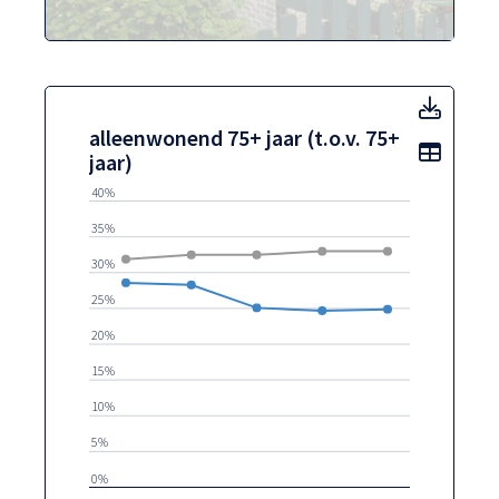
alleen
alleenwonend 75+ jaar (t.o.v. 75+
Toon t
jaar)
40%
35%
30%
25%
20%
15%
10%
5%
0%