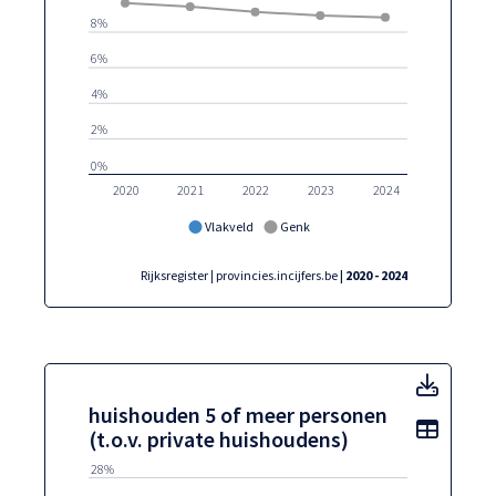
8%
6%
4%
2%
0%
2020
2021
2022
2023
2024
Vlakveld
Genk
Rijksregister | provincies.incijfers.be
| 2020 - 2024
huisho
huishouden 5 of meer personen
Toon t
(t.o.v. private huishoudens)
28%