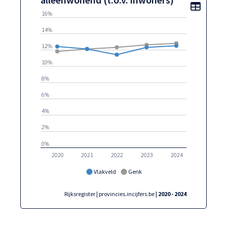
Toon t
16%
14%
12%
10%
8%
6%
4%
2%
0%
2020
2021
2022
2023
2024
Vlakveld
Genk
Rijksregister | provincies.incijfers.be
| 2020 - 2024