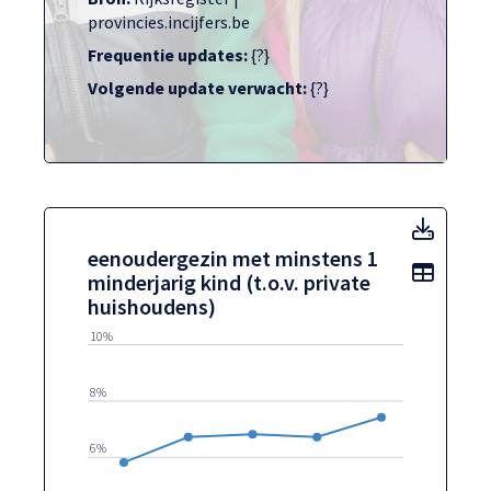
provincies.incijfers.be
Frequentie updates:
{?}
Volgende update verwacht:
{?}
eenoud
eenoudergezin met minstens 1
Toon t
minderjarig kind (t.o.v. private
huishoudens)
10%
8%
6%