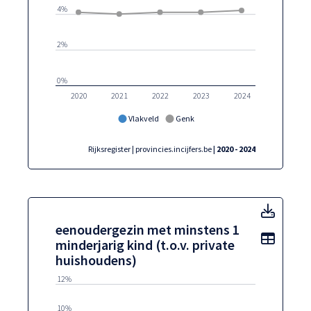
4%
2%
0%
2020
2021
2022
2023
2024
Vlakveld
Genk
Rijksregister | provincies.incijfers.be
| 2020 - 2024
eenoud
eenoudergezin met minstens 1
Toon t
minderjarig kind (t.o.v. private
huishoudens)
12%
10%