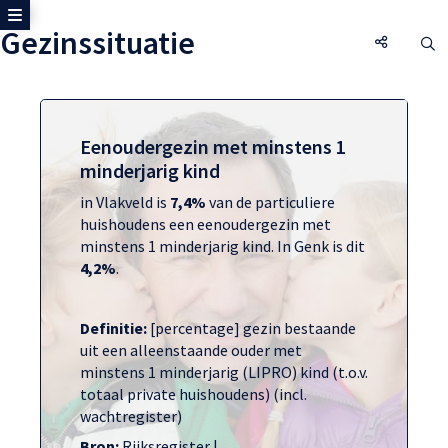
Toon zijmenu
Gezinssituatie
Gezinssi
O
Eenoudergezin met minstens 1
minderjarig kind
in Vlakveld is
7,4%
van de particuliere
huishoudens een eenoudergezin met
minstens 1 minderjarig kind. In Genk is dit
4,2%
.
Definitie:
[percentage] gezin bestaande
uit een alleenstaande ouder met
minstens 1 minderjarig (LIPRO) kind (t.o.v.
totaal private huishoudens) (incl.
wachtregister)
Bron:
Rijksregister |