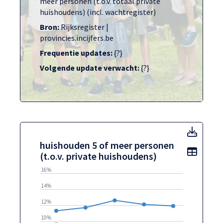
meer personen (t.o.v. totaal private
huishoudens) (incl. wachtregister)
Bron:
Rijksregister |
provincies.incijfers.be
Frequentie updates:
{?}
Volgende update verwacht:
{?}
huisho
huishouden 5 of meer personen
Toon t
(t.o.v. private huishoudens)
16%
14%
12%
10%