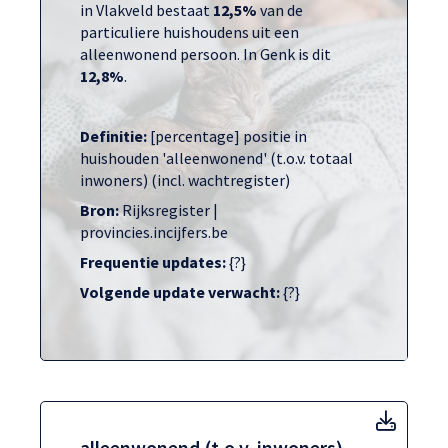
in Vlakveld bestaat
12,5%
van de
particuliere huishoudens uit een
alleenwonend persoon. In Genk is dit
12,8%
.
Definitie:
[percentage] positie in
huishouden 'alleenwonend' (t.o.v. totaal
inwoners) (incl. wachtregister)
Bron:
Rijksregister |
provincies.incijfers.be
Frequentie updates:
{?}
Volgende update verwacht:
{?}
allee
alleenwonend (t.o.v. inwoners)