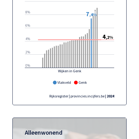
8%
7
,4%
6%
4
,2%
4%
2%
0%
Wijken in Genk
Vlakveld
Genk
Rijksregister | provincies.incijfers.be
| 2024
Alleenwonend