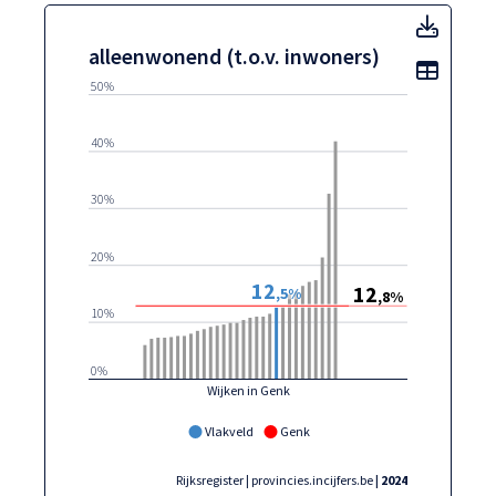
allee
alleenwonend (t.o.v. inwoners)
Toon t
50%
40%
30%
20%
12
12
,5%
,8%
10%
0%
Wijken in Genk
Vlakveld
Genk
Rijksregister | provincies.incijfers.be
| 2024