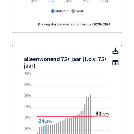
2020
2021
2022
2023
2024
Vlakveld
Genk
Rijksregister | provincies.incijfers.be
| 2020 - 2024
alleen
alleenwonend 75+ jaar (t.o.v. 75+
Toon t
jaar)
70%
60%
50%
40%
32
,9%
30%
24
,8%
20%